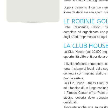
terrazze e laghi che oggi vediam
Dopo il tramonto il campo viene
libero da dedicare allo sport: qui
LE ROBINIE GO
Hotel, Residence, Resort, Ris
completa ed organizzata che pr
degli affari, imprimendo ad ogni 
LA CLUB HOUS
La Club House (ca. 10.000 mq su
opportunità differenti per donar
Il livello inferiore comprende, ol
terra, insieme ai locali della se
convegni con impianti audio e vi
posti a sedere.
La Club House Fitness Club: nuo
sé il fascino di un luogo esclus
Il Fitness Center offre: Pales
piscina coperta dove vengono
qualificati.
Troverete anche una sauna dov