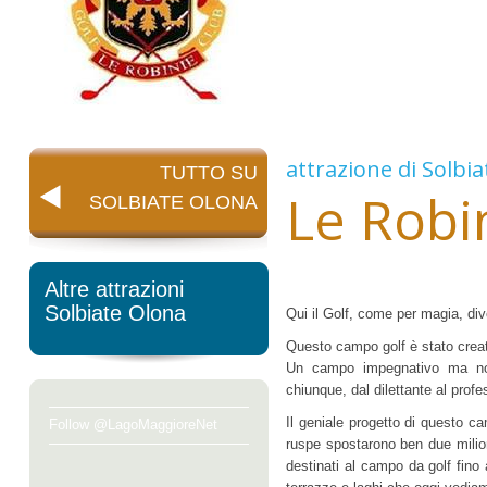
attrazione di
Solbia
TUTTO SU
Le Robi
SOLBIATE OLONA
Altre attrazioni
Solbiate Olona
Qui il Golf, come per magia, dive
Questo campo golf è stato creato 
Un campo impegnativo ma non 
chiunque, dal dilettante al profe
Il geniale progetto di questo 
Follow @LagoMaggioreNet
ruspe spostarono ben due milioni 
destinati al campo da golf fino 