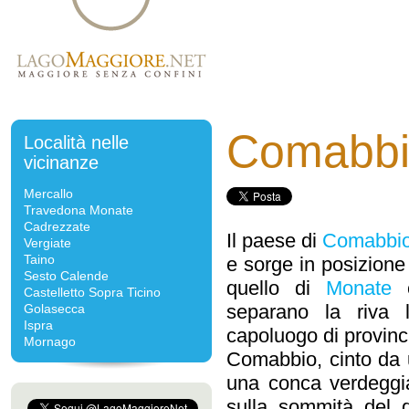
Comabb
Località nelle
vicinanze
Mercallo
Travedona Monate
Cadrezzate
Il paese di
Comabbi
Vergiate
Taino
e sorge in posizione
Sesto Calende
quello di
Monate
Castelletto Sopra Ticino
separano la riva
Golasecca
Ispra
capoluogo di provinc
Mornago
Comabbio, cinto da u
una conca verdeggia
sulla sommità del q