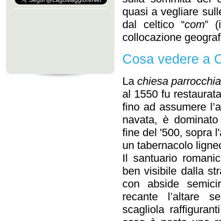
quasi a vegliare sull
dal celtico “
com
” (
collocazione geograf
Cosa vedere a 
La
chiesa parrocchi
al 1550 fu restaurata
fino ad assumere l’a
navata, è dominato d
fine del '500, sopra 
un tabernacolo ligne
Il santuario romani
ben visibile dalla s
con abside semicir
recante l’altare s
scagliola raffigura