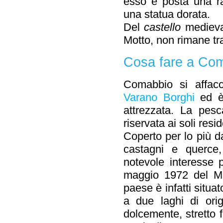
esso è posta una ra
una statua dorata.
Del
castello
medieva
Motto, non rimane tr
Cosa fare a Co
Comabbio si affac
Varano Borghi
ed è 
attrezzata. La pes
riservata ai soli resid
Coperto per lo più da
castagni e querce, 
notevole interesse 
maggio 1972 del Min
paese è infatti situa
a due laghi di orig
dolcemente, stretto f