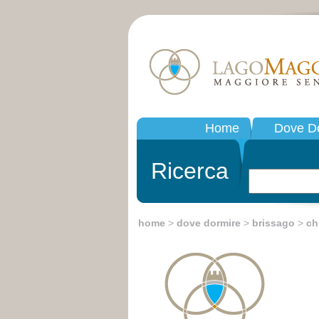
Home
Dove D
Ricerca
home
>
dove dormire
>
brissago
>
ch