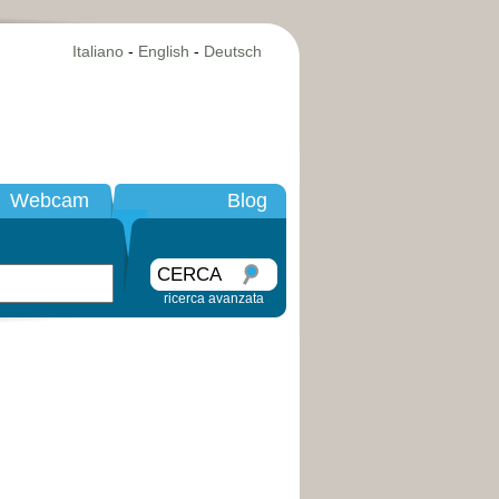
Italiano
-
English
-
Deutsch
Webcam
Blog
CERCA
ricerca avanzata