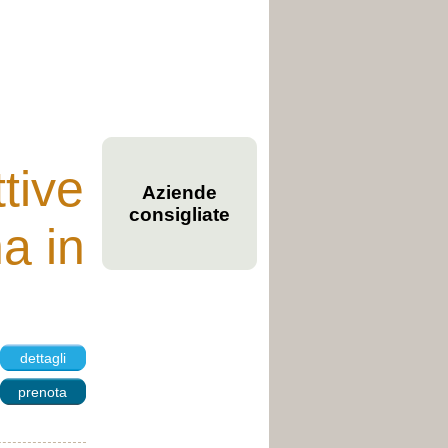
ttive
Aziende
consigliate
a in
dettagli
prenota