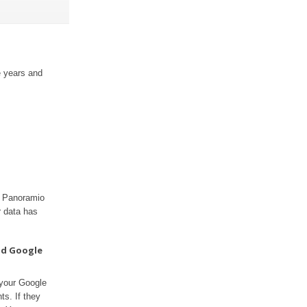
e years and
ur Panoramio
r data has
nd Google
 your Google
ts. If they