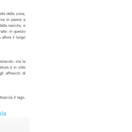
lla della zona,
orse in paese a
alla nascita, e
nate: in questo
allora il luogo
miracolo, ma la
tura è in stile
li affreschi di
raccia il lago,
ola