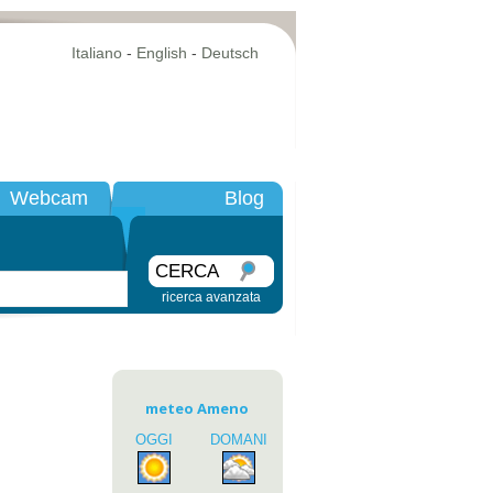
Italiano
-
English
-
Deutsch
Webcam
Blog
CERCA
ricerca avanzata
meteo Ameno
OGGI
DOMANI