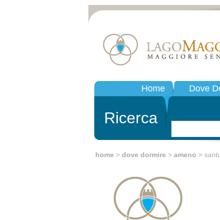
Home
Dove D
Ricerca
home
>
dove dormire
>
ameno
> santu