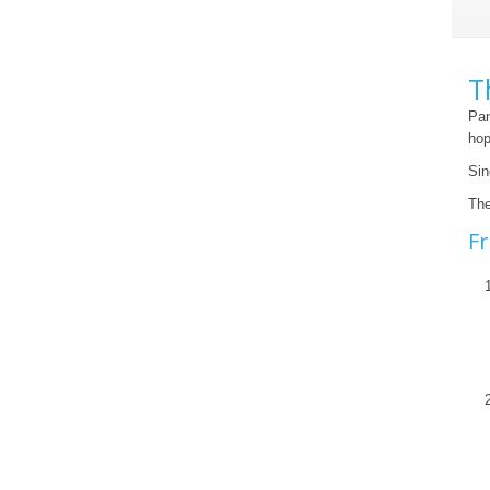
T
Pan
hop
Sin
The
Fr