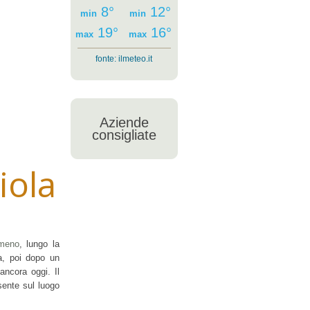
8°
12°
min
min
19°
16°
max
max
fonte:
ilmeteo.it
Aziende
consigliate
iola
meno
, lungo la
la, poi dopo un
ancora oggi. Il
esente sul luogo