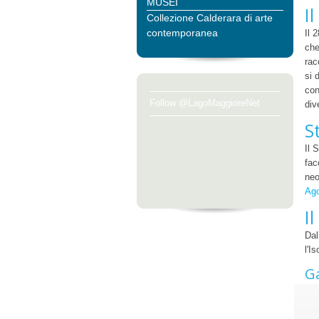
MUSEI
I
Collezione Calderara di arte
contemporanea
Il 
che
rac
si 
con
Follow @LagoMaggioreNet
div
S
Il 
fac
neo
Ago
I
Dal
l'I
Ga