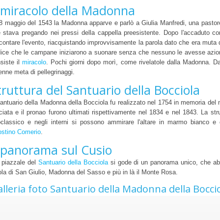
l miracolo della Madonna
28 maggio del 1543 la Madonna apparve e parlò a Giulia Manfredi, una pastore
 stava pregando nei pressi della cappella preesistente. Dopo l'accaduto c
contare l'evento, riacquistando improvvisamente la parola dato che era muta d
dice che le campane iniziarono a suonare senza che nessuno le avesse azio
siste il
miracolo
. Pochi giorni dopo morì, come rivelatole dalla Madonna. Da 
enne meta di pellegrinaggi.
truttura del Santuario della Bocciola
Santuario della Madonna della Bocciola fu realizzato nel 1754 in memoria del 
ciata e il pronao furono ultimati rispettivamente nel 1834 e nel 1843. La strut
classico e negli interni si possono ammirare l'altare in marmo bianco e g
stino Comerio
.
l panorama sul Cusio
 piazzale del
Santuario della Bocciola
si gode di un panorama unico, che abb
sola di San Giulio, Madonna del Sasso e più in là il Monte Rosa.
lleria foto Santuario della Madonna della Bocci