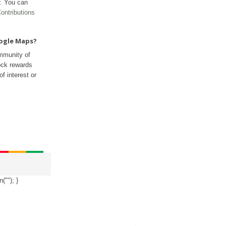
r. You can
ontributions
oogle Maps?
mmunity of
ock rewards
f interest or
n("
"); }