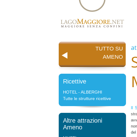
at
TUTTO SU
AMENO
Ricettive
HOTEL - ALBERGHI
Tutte le strutture ricettive
Il 
str
Altre attrazioni
avv
Ameno
nom
del