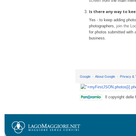
screen
from the main men
Is there any way to k
Yes - to keep adding phot
photographers,
join the L
for photos submitted with a
business.
Google
About Google
Privacy &
Il copyright delle 