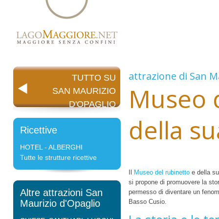
attrazione di
San Ma
TUTTO SU
Museo d
SAN MAURIZIO
D'OPAGLIO
della su
Ricettive
HOTEL - ALBERGHI
Tutte le strutture ricettive
Il
Museo del rubinetto
e della s
si propone di promuovere la stor
Altre attrazioni San
permesso di diventare un fenomen
Maurizio d'Opaglio
Basso Cusio.