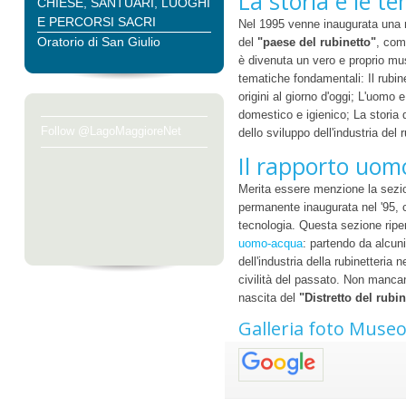
La storia e le t
CHIESE, SANTUARI, LUOGHI
E PERCORSI SACRI
Nel 1995 venne inaugurata una m
Oratorio di San Giulio
del
"paese del rubinetto"
, com
è divenuta un vero e proprio mus
tematiche fondamentali: Il rubin
origini al giorno d'oggi; L'uomo e
domestico e igienico; La storia 
Follow @LagoMaggioreNet
dello sviluppo dell'industria del 
Il rapporto uo
Merita essere menzione la sez
permanente inaugurata nel '95, 
tecnologia. Questa sezione riper
uomo-acqua
: partendo da alcuni
dell'industria della rubinetteria
civilità del passato. Non mancan
nascita del
"Distretto del rubin
Galleria foto Museo