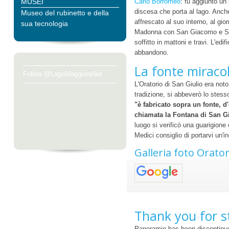
MUSEI
Carlo Borromeo
: fu aggiunto un 
discesa che porta al lago. Anche 
Museo del rubinetto e della
affrescato al suo interno, al gio
sua tecnologia
Madonna con San Giacomo e San G
soffitto in mattoni e travi. L'ed
abbandono.
La fonte miracol
Follow @LagoMaggioreNet
L'Oratorio di San Giulio era not
tradizione, si abbeverò lo stesso
"è fabricato sopra un fonte, 
chiamata la Fontana di San G
luogo si verificò una guarigione
Medici consiglio di portarvi un'
Galleria foto Orator
Thank you for s
Panoramio has been discontinue