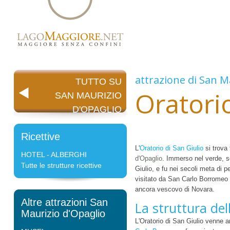
attrazione di
San Ma
TUTTO SU
Oratorio
SAN MAURIZIO
D'OPAGLIO
Ricettive
L'
Oratorio di San Giulio
si trova
HOTEL - ALBERGHI
d'Opaglio
. Immerso nel verde, 
Tutte le strutture ricettive
Giulio, e fu nei secoli meta di p
visitato da San Carlo Borromeo e
ancora vescovo di Novara.
Altre attrazioni San
La struttura del
Maurizio d'Opaglio
L'Oratorio di San Giulio venne am