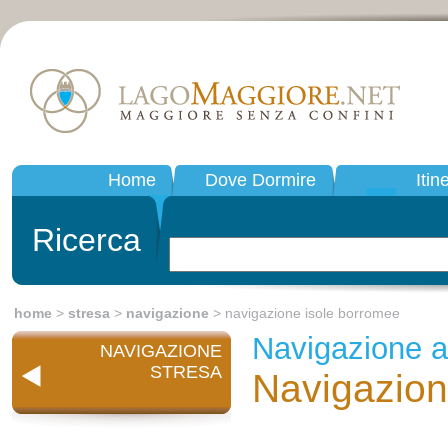
Home
Dove Dormire
Itin
Ricerca
home
>
stresa
>
navigazione
> navigazione isole borromee
Navigazione a
NAVIGAZIONE
STRESA
Navigazion