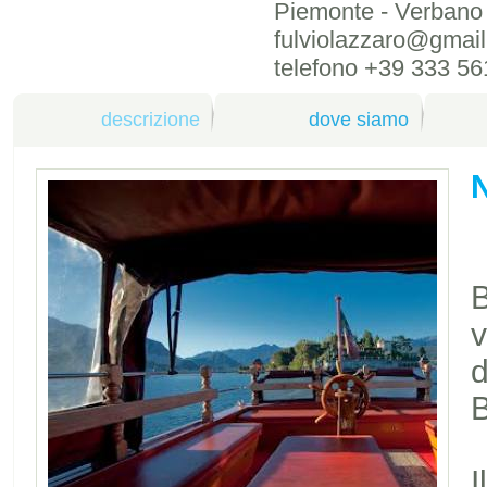
Piemonte - Verbano 
fulviolazzaro@gmai
telefono +39 333 5
descrizione
dove siamo
B
v
d
B
I