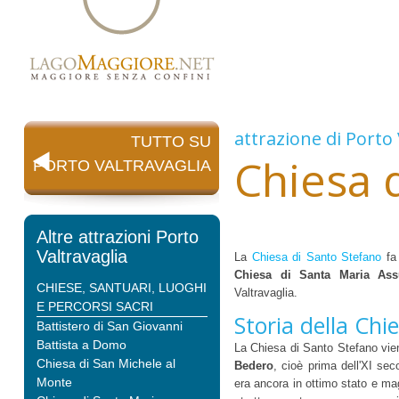
attrazione di
Porto 
TUTTO SU
Chiesa 
PORTO VALTRAVAGLIA
Altre attrazioni Porto
Valtravaglia
La
Chiesa di Santo Stefano
fa
Chiesa di Santa Maria Ass
CHIESE, SANTUARI, LUOGHI
Valtravaglia.
E PERCORSI SACRI
Storia della Ch
Battistero di San Giovanni
Battista a Domo
La Chiesa di Santo Stefano viene
Chiesa di San Michele al
Bedero
, cioè prima dell'XI se
Monte
era ancora in ottimo stato e ma