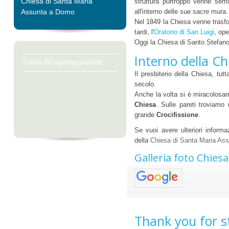
Chiesa di Santa Maria
struttura purtroppo venne semi
Assunta a Domo
all'interno delle sue sacre mura.
Nel 1849 la Chiesa venne trasfor
tardi, l'
Oratorio di San Luigi
, ope
Oggi la Chiesa di Santo Stefano 
Interno della Ch
Follow @LagoMaggioreNet
Il presbiterio della Chiesa, tut
secolo.
Anche la volta si è miracolosa
Chiesa
. Sulle pareti troviamo
grande
Crocifissione
.
Se vuoi avere ulteriori informa
della
Chiesa di Santa Maria As
Galleria foto Chies
Thank you for s