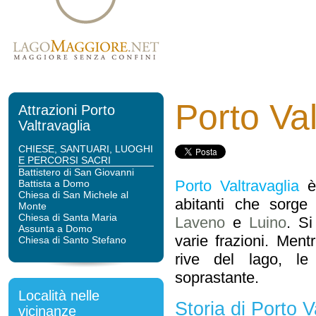
Porto Val
Attrazioni Porto
Valtravaglia
CHIESE, SANTUARI, LUOGHI
E PERCORSI SACRI
Battistero di San Giovanni
Porto Valtravaglia
è 
Battista a Domo
Chiesa di San Michele al
abitanti che sorge
Monte
Chiesa di Santa Maria
Laveno
e
Luino
. S
Assunta a Domo
varie frazioni. Ment
Chiesa di Santo Stefano
rive del lago, le 
soprastante.
Località nelle
Storia di Porto V
vicinanze