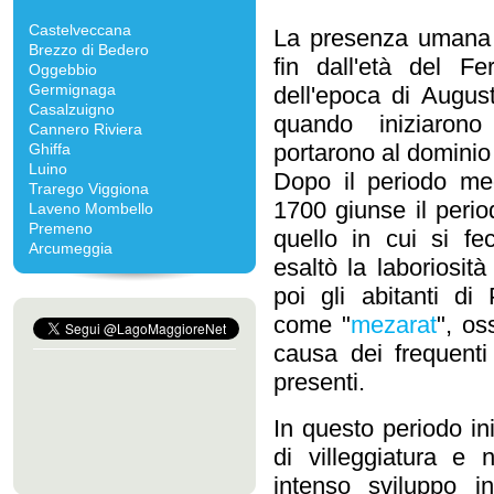
Castelveccana
La presenza umana 
Brezzo di Bedero
fin dall'età del F
Oggebbio
Germignaga
dell'epoca di Augus
Casalzuigno
quando iniziaron
Cannero Riviera
portarono al dominio
Ghiffa
Luino
Dopo il periodo med
Trarego Viggiona
1700 giunse il perio
Laveno Mombello
Premeno
quello in cui si fe
Arcumeggia
esaltò la laboriosit
poi gli abitanti di
come "
mezarat
", os
causa dei frequenti 
presenti.
In questo periodo i
di villeggiatura e
intenso sviluppo i