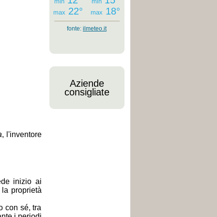
12°
15°
min
min
22°
18°
max
max
fonte:
ilmeteo.it
Aziende
consigliate
a
, l'inventore
de inizio ai
 la proprietà
o con sé, tra
nte i periodi