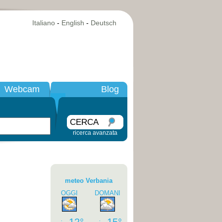
Italiano
-
English
-
Deutsch
Webcam
Blog
CERCA
ricerca avanzata
meteo Verbania
OGGI
DOMANI