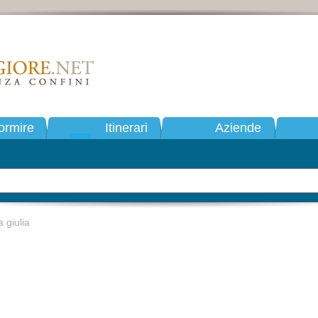
ormire
Itinerari
Aziende
a giulia