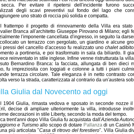
 secca. Per evitare il ripetersi dell'incidente furono suc
alizzati degli scavi preventivi sul fondo del lago che con
ggiungere uno strato di roccia più solida e compatta.
l frattempo il progetto di rinnovamento della Villa era stato 
valier Branca all'architetto Giuseppe Pirovano di Milano; egli f
izialmente l'imponente cancellata d'ingresso, in seguito la dars
 collocato un terrazzo con pergolato, un giardino e alcune grotte
i pressi del cancello d'accesso fu realizzato uno
chalet
adibit
mento a portineria, e poi trasformato in sala da biliardo. Il g
ece reinventato in stile inglese. Infine venne ristrutturata la vil
ssuto Bernardino Branca: la facciata, allungata di ben dieci me
go, fu impreziosita con loggiati e colonne a tutti i piani culm
ande terrazza circolare. Tale eleganza è in netto contrasto con
olta verso la strada, caratterizzata al contrario da un'austera sob
illa Giulia dal Novecento ad oggi
l 1904 Giulia, rimasta vedova e sposato in seconde nozze il
Eril, decise di ampliare ulteriormente la villa, introdusse inolt
terne decorazioni in stile Liberty, secondo la moda del tempo.
ca trent'anni dopo Villa Giulia fu acquistata dall'
Azienda Autono
ggiorno e Turismo
allo scopo di dotare
Pallanza
di un Casinò 
una più articolata "
Casa di ritrovo del forestiero
". Villa Giulia d