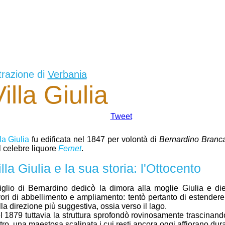
trazione di
Verbania
illa Giulia
Tweet
la Giulia
fu edificata nel 1847 per volontà di
Bernardino Branc
l celebre liquore
Fernet
.
lla Giulia e la sua storia: l'Ottocento
 figlio di Bernardino dedicò la dimora alla moglie Giulia e die
vori di abbellimento e ampliamento: tentò pertanto di estendere
la direzione più suggestiva, ossia verso il lago.
l 1879 tuttavia la struttura sprofondò rovinosamente trascinand
ltro, una maestosa scalinata i cui resti ancora oggi affiorano dura