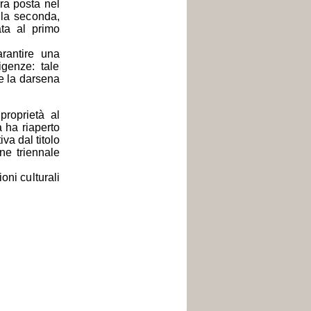
ra posta nel
 la seconda,
ata al primo
rantire una
igenze: tale
ese la darsena
proprietà al
a ha riaperto
va dal titolo
ne triennale
oni culturali