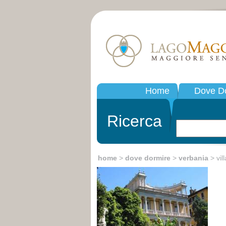
Home
Dove D
Ricerca
home
>
dove dormire
>
verbania
> vill