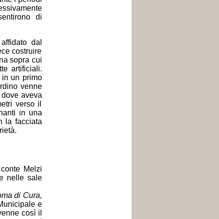
cessivamente
sentirono di
affidato dal
ece costruire
ena sopra cui
 artificiali.
o in un primo
iardino venne
la dove aveva
tri verso il
inanti in una
 la facciata
rietà.
 conte Melzi
re nelle sale
ma di Cura,
Municipale e
ivenne così il