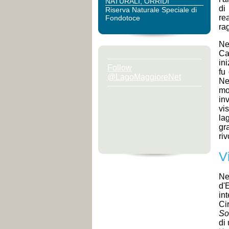
NATURALI, ORRIDI
di
Riserva Naturale Speciale di
re
Fondotoce
ra
Ne
Ca
in
Follow
fu
@LagoMaggioreNet
Ne
mo
inv
vi
la
gr
riv
V
Ne
d'
in
Cir
So
di 