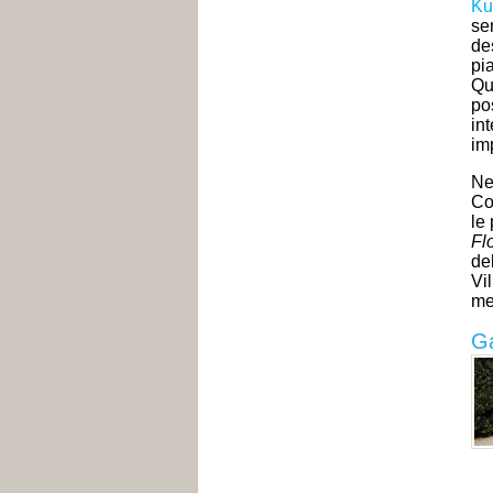
Ku
se
de
pi
Qu
po
int
imp
Ne
Co
le
Fl
de
Vi
men
Ga