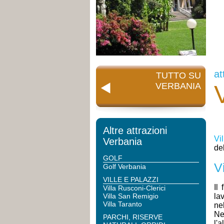
at
TUTTO SU
V
VERBANIA
Altre attrazioni
Vil
Verbania
de
GOLF
Vi
Golf Verbania
VILLE E PALAZZI
Il
Villa Rusconi-Clerici
Villa San Remigio
la
Villa Taranto
nel
Ne
PARCHI, RISERVE
l'a