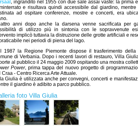
rsaal
, ingrandito nel 1955 con due sale assai vaste: la prima e
minterrato e risultava quindi accessibile dal giardino, mentre
stinata ad ospitare conferenze, mostre e concerti, era ubic
ano.
attro anni dopo anche la darsena venne sacrificata per ga
ssibilità di utilizzo più in sintonia con le sopravvenute es
ervento implicò tuttavia la distruzione delle grotte artificiali e r
raticabile nei periodi di piena del lago.
l 1987 la Regione Piemonte dispose il trasferimento della 
mune di Verbania. Dopo i recenti lavori di restauro, Villa Giuli
 porte al pubblico il 24 maggio 2009 ospitando una mostra colletti
ower Power
, prima tappa del nuovo progetto di programmazio
l Craa - Centro Ricerca Arte Attuale.
lla Giulia è utilizzata anche per convegni, concerti e manifestazi
tre il giardino è adibito a parco pubblico.
lleria foto Villa Giulia