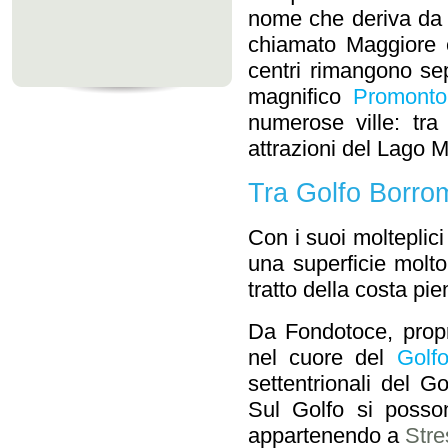
nome che deriva da 
chiamato Maggiore 
centri rimangono sep
magnifico
Promonto
numerose ville: tra
attrazioni del Lago 
Tra Golfo Borro
Con i suoi molteplic
una superficie molt
tratto della costa p
Da Fondotoce, propr
nel cuore del
Golf
settentrionali del G
Sul Golfo si posso
appartenendo a
Stre