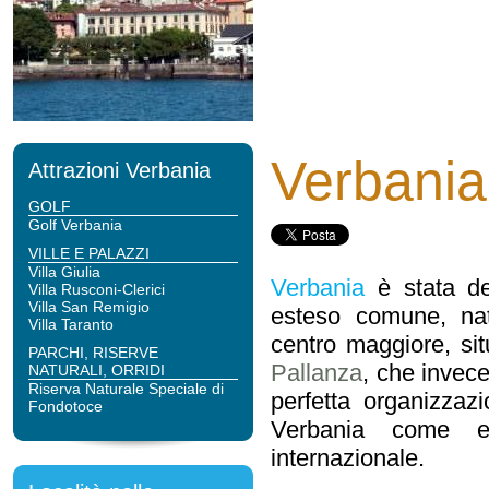
Verbania
Attrazioni Verbania
GOLF
Golf Verbania
VILLE E PALAZZI
Villa Giulia
Verbania
è stata def
Villa Rusconi-Clerici
Villa San Remigio
esteso comune, na
Villa Taranto
centro maggiore, sit
PARCHI, RISERVE
Pallanza
, che invec
NATURALI, ORRIDI
Riserva Naturale Speciale di
perfetta organizzazi
Fondotoce
Verbania come ecc
internazionale.