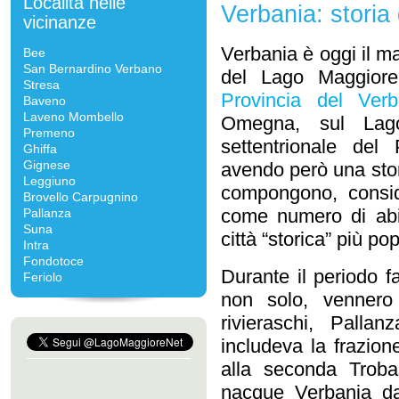
Località nelle
Verbania: storia 
vicinanze
Verbania è oggi il m
Bee
San Bernardino Verbano
del Lago Maggiore
Stresa
Provincia del Verb
Baveno
Laveno Mombello
Omegna, sul Lago
Premeno
settentrionale de
Ghiffa
Gignese
avendo però una stori
Leggiuno
compongono, consid
Brovello Carpugnino
come numero di abit
Pallanza
Suna
città “storica” più po
Intra
Fondotoce
Durante il periodo fa
Feriolo
non solo, vennero 
rivieraschi, Palla
includeva la frazion
alla seconda Troba
nacque Verbania dal