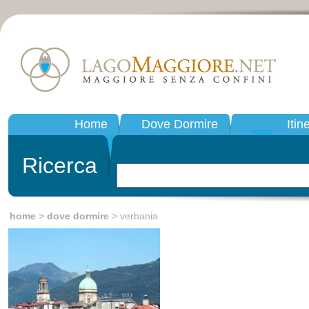
Home
Dove Dormire
Itin
Ricerca
home
>
dove dormire
> verbania