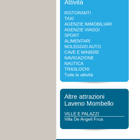
Attività
RISTORANTI
TAXI
AGENZIE IMMOBILIARI
AGENZIE VIAGGI
SPORT
ALIMENTARI
NOLEGGIO AUTO
CAVE E MINIERE
NAVIGAZIONE
NAUTICA
TRASLOCHI
Tutte le attività
Altre attrazioni
Laveno Mombello
VILLE E PALAZZI
Villa De Angeli Frua