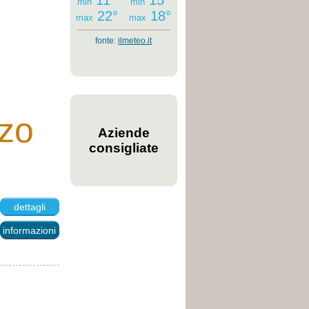
11°
15°
min
min
22°
18°
max
max
fonte:
ilmeteo.it
zzo
Aziende
consigliate
dettagli
informazioni