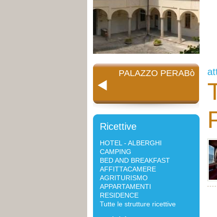
at
PALAZZO PERABò
Ricettive
HOTEL - ALBERGHI
CAMPING
BED AND BREAKFAST
AFFITTACAMERE
AGRITURISMO
APPARTAMENTI
RESIDENCE
Tutte le strutture ricettive