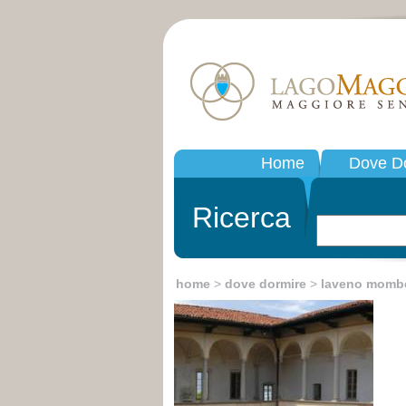
Home
Dove D
Ricerca
home
>
dove dormire
>
laveno mombe