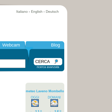
Italiano
-
English
-
Deutsch
Webcam
Blog
CERCA
ricerca avanzata
meteo Laveno Mombello
OGGI
DOMANI