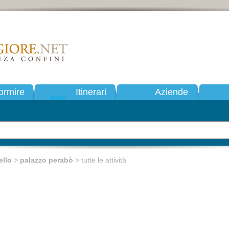
ormire
Itinerari
Aziende
llo
>
palazzo perabò
> tutte le attività