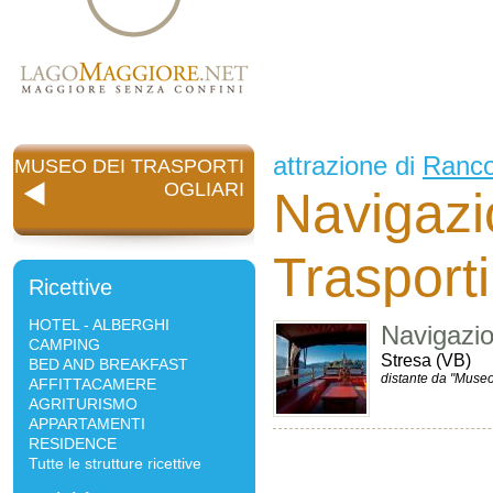
attrazione di
Ranc
MUSEO DEI TRASPORTI
OGLIARI
Navigazi
Trasporti
Ricettive
HOTEL - ALBERGHI
Navigazi
CAMPING
Stresa (VB)
BED AND BREAKFAST
distante da "Museo 
AFFITTACAMERE
AGRITURISMO
APPARTAMENTI
RESIDENCE
Tutte le strutture ricettive