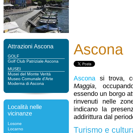
Ascona
Attrazioni Ascona
GOLF
Golf Club Patriziale Ascona
MUSEI
Musei del Monte Verità
Ascona
si trova,
Museo Comunale d'Arte
Moderna di Ascona
Maggia
, occupand
essendo un borgo att
rinvenuti nelle zo
Località nelle
indicano la presenz
vicinanze
addirittura dal period
Losone
Turismo e cultu
Locarno