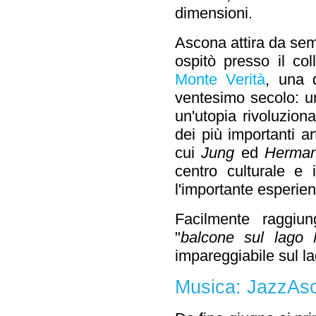
dimensioni.
Ascona attira da sem
ospitò presso il col
Monte Verità
, una d
ventesimo secolo: u
un'utopia rivoluzion
dei più importanti art
cui
Jung
ed
Herma
centro culturale e 
l'importante esperie
Facilmente raggiu
"
balcone sul lago 
impareggiabile sul l
Musica: JazzAsc