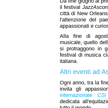
Da fine giugno ai pri
il festival
JazzAscon
città di New Orleans
l'attenzione del pa
appassionati e curios
Alla fine di ago
musicale, quello del
si protraggono in g
festival di musica c
italiana.
Altri eventi ad 
Ogni anno, tra la fine
invita gli appassio
internazionale CS
dedicata all'equitaz
tutto il mondo.