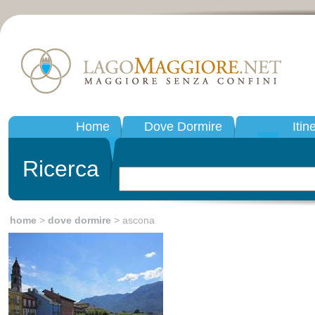
Home
Dove Dormire
Itin
Ricerca
home
>
dove dormire
> ascona