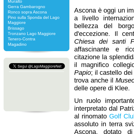
Muralto
Gerra Gambarogno
Ascona è oggi un imp
Ronco sopra Ascona
a livello internazi
Pino sulla Sponda del Lago
Maggiore
bellezza del borg
Brissago
d'eccezione. Il cen
Tronzano Lago Maggiore
Tenero-Contra
Chiesa dei santi P
Magadino
affascinante e ri
citazione la splendi
il magnifico colle
Papio
; il castello de
trova anche il
Museo
delle opere di Klee.
Un ruolo important
interpretato dal Patr
al rinomato
Golf Cl
assoluto in terra sv
Ascona, dotato d