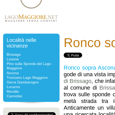
Ronco s
Località nelle
vicinanze
Brissago
Losone
Pino sulla Sponda del Lago
Ronco sopra Ascon
Maggiore
Ascona
gode di una vista im
Tronzano Lago Maggiore
di Brissago
, che inf
Gerra Gambarogno
al comune di
Briss
Locarno
Muralto
trova sulle sponde 
Cannobio
metà strada tra i
Anticamente un vill
una ricercata localit