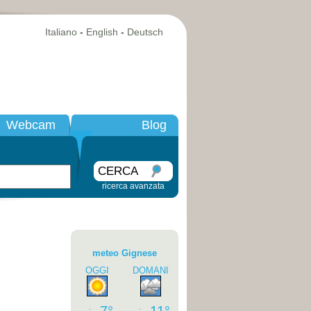
Italiano
-
English
-
Deutsch
Webcam
Blog
CERCA
ricerca avanzata
meteo Gignese
OGGI
DOMANI