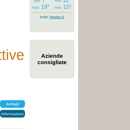
7°
11°
min
min
19°
15°
max
max
fonte:
ilmeteo.it
ttive
Aziende
consigliate
dettagli
informazioni