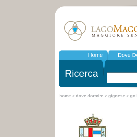
Home
Dove D
Ricerca
home
>
dove dormire
>
gignese
>
gol