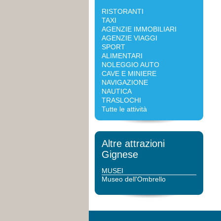
RISTORANTI
TAXI
AGENZIE IMMOBILIARI
AGENZIE VIAGGI
SPORT
ALIMENTARI
NOLEGGIO AUTO
CAVE E MINIERE
NAVIGAZIONE
NAUTICA
TRASLOCHI
Tutte le attività
Altre attrazioni
Gignese
MUSEI
Museo dell'Ombrello