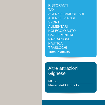
RISTORANTI
TAXI
AGENZIE IMMOBILIARI
AGENZIE VIAGGI
SPORT
ALIMENTARI
NOLEGGIO AUTO
CAVE E MINIERE
NAVIGAZIONE
NAUTICA
TRASLOCHI
Tutte le attività
Altre attrazioni
Gignese
MUSEI
Museo dell'Ombrello