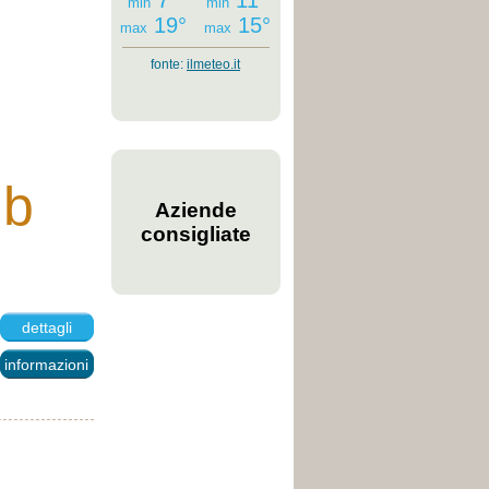
7°
11°
min
min
19°
15°
max
max
fonte:
ilmeteo.it
ub
Aziende
consigliate
dettagli
informazioni