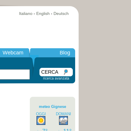
Italiano
-
English
-
Deutsch
Webcam
Blog
CERCA
ricerca avanzata
meteo Gignese
OGGI
DOMANI