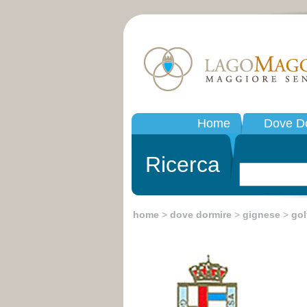
Home
Dove D
Ricerca
home
>
dove dormire
>
gignese
>
gol