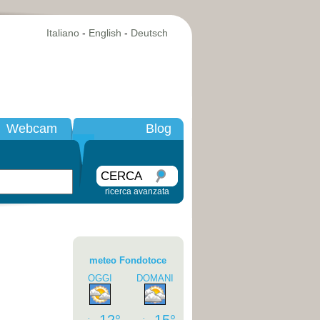
Italiano
-
English
-
Deutsch
Webcam
Blog
CERCA
ricerca avanzata
meteo Fondotoce
OGGI
DOMANI