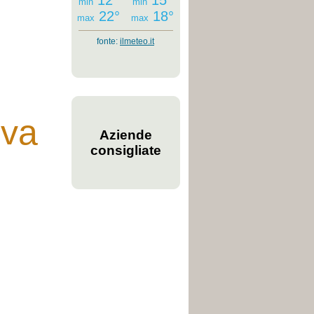
12°
15°
min
min
22°
18°
max
max
fonte:
ilmeteo.it
rva
Aziende
consigliate