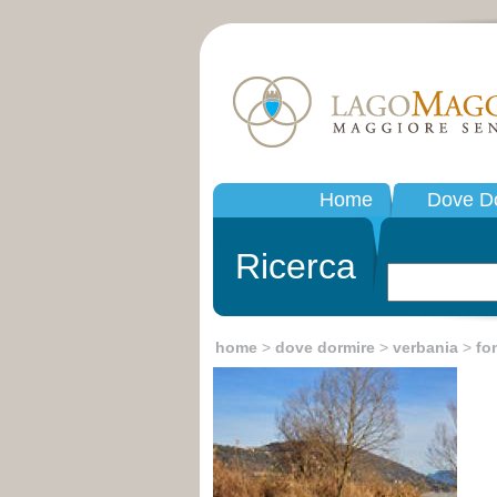
Home
Dove D
Ricerca
home
>
dove dormire
>
verbania
>
fo