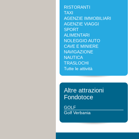
RISTORANTI
TAXI
AGENZIE IMMOBILIARI
AGENZIE VIAGGI
SPORT
ALIMENTARI
NOLEGGIO AUTO
CAVE E MINIERE
NAVIGAZIONE
NAUTICA
TRASLOCHI
Tutte le attività
Altre attrazioni
Fondotoce
GOLF
Golf Verbania