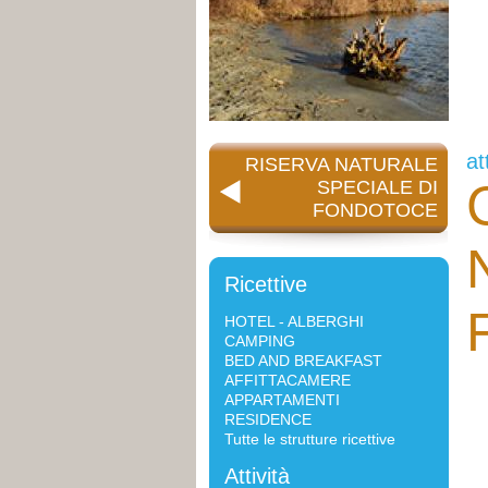
at
RISERVA NATURALE
SPECIALE DI
FONDOTOCE
Ricettive
HOTEL - ALBERGHI
CAMPING
BED AND BREAKFAST
AFFITTACAMERE
APPARTAMENTI
RESIDENCE
Tutte le strutture ricettive
Attività