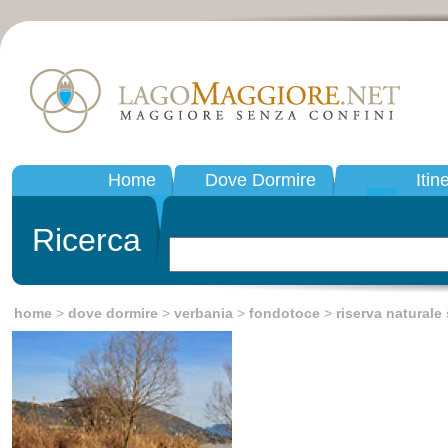
Home
Dove Dormire
Itin
Ricerca
home
>
dove dormire
>
verbania
>
fondotoce
>
riserva naturale