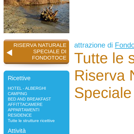
attrazione di
Fondo
RISERVA NATURALE
SPECIALE DI
Tutte le s
FONDOTOCE
Riserva 
Ricettive
Speciale
HOTEL - ALBERGHI
CAMPING
BED AND BREAKFAST
AFFITTACAMERE
APPARTAMENTI
RESIDENCE
Tutte le strutture ricettive
Attività