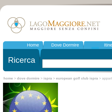
Home
Dove Dormire
Itin
Ricerca
home
>
dove dormire
>
ispra
>
european golf club ispra
> appar