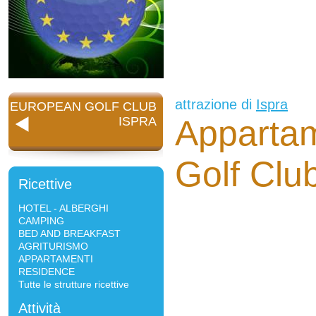
attrazione di
Ispra
EUROPEAN GOLF CLUB
Apparta
ISPRA
Golf Clu
Ricettive
HOTEL - ALBERGHI
CAMPING
BED AND BREAKFAST
AGRITURISMO
APPARTAMENTI
RESIDENCE
Tutte le strutture ricettive
Attività