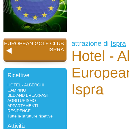
attrazione di
Ispra
EUROPEAN GOLF CLUB
ISPRA
Hotel - A
European
Ricettive
Ispra
HOTEL - ALBERGHI
CAMPING
BED AND BREAKFAST
AGRITURISMO
APPARTAMENTI
RESIDENCE
Tutte le strutture ricettive
Attività