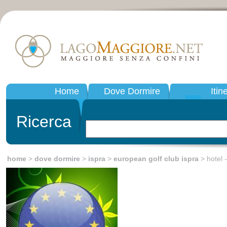
Home
Dove Dormire
Itin
Ricerca
home
>
dove dormire
>
ispra
>
european golf club ispra
> hotel -