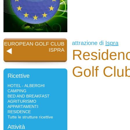
attrazione di
Ispra
EUROPEAN GOLF CLUB
Residen
ISPRA
Golf Clu
Ricettive
HOTEL - ALBERGHI
CAMPING
BED AND BREAKFAST
AGRITURISMO
APPARTAMENTI
RESIDENCE
Tutte le strutture ricettive
Attività