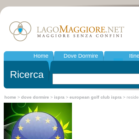
Home
Dove Dormire
Itin
Ricerca
home
>
dove dormire
>
ispra
>
european golf club ispra
> resid