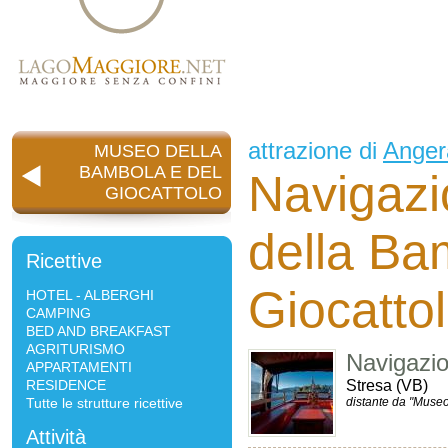
attrazione di
Anger
MUSEO DELLA
BAMBOLA E DEL
Navigaz
GIOCATTOLO
della Ba
Ricettive
Giocatto
HOTEL - ALBERGHI
CAMPING
BED AND BREAKFAST
AGRITURISMO
Navigazi
APPARTAMENTI
RESIDENCE
Stresa (VB)
Tutte le strutture ricettive
distante da "Museo
Attività