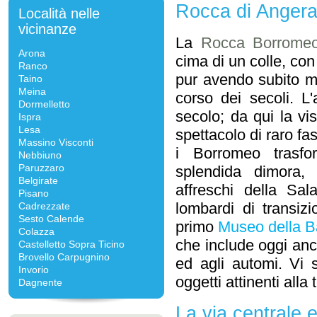
Rocca di Anger
Località nelle
vicinanze
La
Rocca Borrome
Arona
cima di un colle, co
Ranco
pur avendo subito mo
Taino
Meina
corso dei secoli. L'
Dormelletto
secolo; da qui la vi
Ispra
Lesa
spettacolo di raro fas
Massino Visconti
i Borromeo trasf
Nebbiuno
Paruzzaro
splendida dimora, 
Belgirate
affreschi della Sal
Pisano
lombardi di transizi
Cadrezzate
Sesto Calende
primo
Museo della 
Colazza
che include oggi anc
Castelletto Sopra Ticino
Brovello Carpugnino
ed agli automi. Vi
Invorio
oggetti attinenti alla
Dagnente
La via centrale 