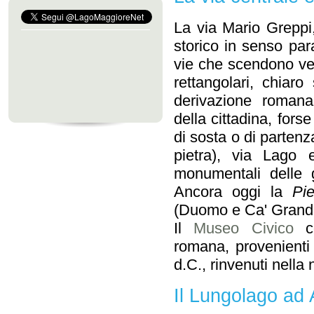
La via Mario Greppi,
storico in senso par
vie che scendono vers
rettangolari, chiaro
derivazione roman
della cittadina, fors
di sosta o di partenza
pietra), via Lago e
monumentali delle gr
Ancora oggi la
Pi
(Duomo e Ca' Granda
Il
Museo Civico
co
romana, provenienti 
d.C., rinvenuti nella 
Il Lungolago ad