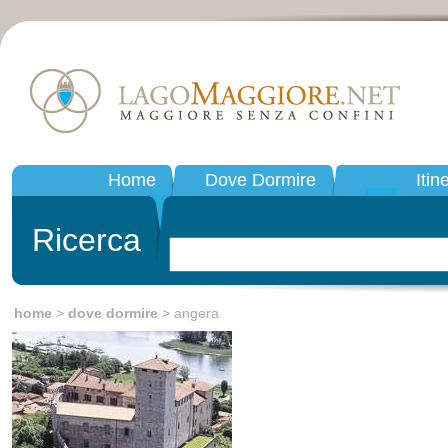
Home
Dove Dormire
Itin
Ricerca
home
>
dove dormire
> angera