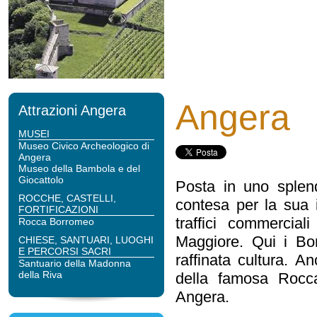
Angera
Attrazioni Angera
MUSEI
Museo Civico Archeologico di
Angera
Museo della Bambola e del
Giocattolo
Posta in uno splen
ROCCHE, CASTELLI,
contesa per la sua i
FORTIFICAZIONI
traffici commercia
Rocca Borromeo
Maggiore. Qui i Bor
CHIESE, SANTUARI, LUOGHI
E PERCORSI SACRI
raffinata cultura. A
Santuario della Madonna
della Riva
della famosa Rocca
Angera.