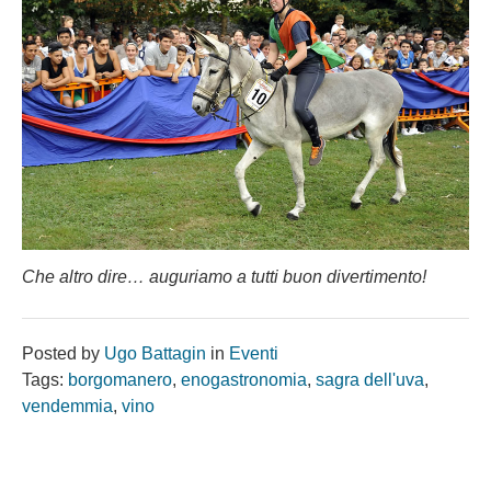
Che altro dire… auguriamo a tutti buon divertimento!
Posted by
Ugo Battagin
in
Eventi
Tags:
borgomanero
,
enogastronomia
,
sagra dell'uva
,
vendemmia
,
vino