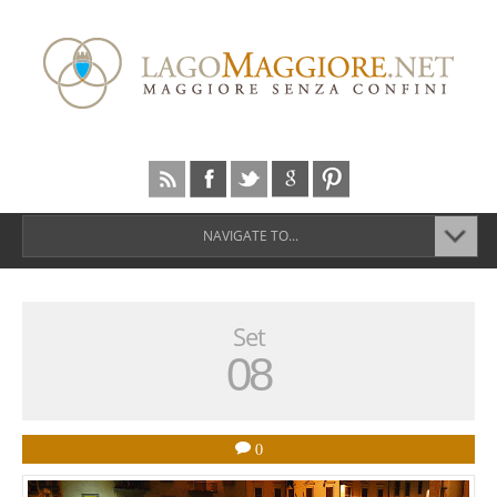
NAVIGATE TO...
Set
08
0