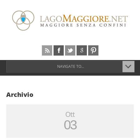
NAVIGATE TO...
Archivio
Ott
03