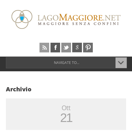
NAVIGATE TO...
Archivio
Ott
21