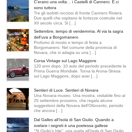
C’erano una volta… i Castelli di Cannero. E ci
sono tuttora
Tre gli isolotti rocciosi di fronte Cannero Riviera.
Due quelli che ospitano le fortezze costruite nel
XII secolo circa. Si […]
Settembre, tempo di vendemmia. Al via la sagra
dell’uva a Borgomanero
Profumo di mosto e tempo di festa a
Borgomanero. Nel comune della provincia di
Novara, che si adagia su una […]
Corsa Vintage sul Lago Maggiore
120 anni dopo. 10 auto del periodo precedente la
Prima Guerra Mondiale. Torna la Arona-Stresa
sul Lago Maggiore, dopo aver […]
Sentieri di Luce. Sentieri di Novara
Una Novara-museo. Una mostra, visitabile fino al
25 settembre prossimo, che regala alcune
suggestioni della Novara dell’Ottocento, periodo
che ancora […]
Dal Galles all’Isola di San Giulio. Quando a
svelare i segreti è una poetessa gallese
“St Giulio’s Isle”: una guida all’Isola di San Giulio,