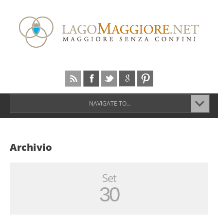
NAVIGATE TO...
Archivio
Set
30