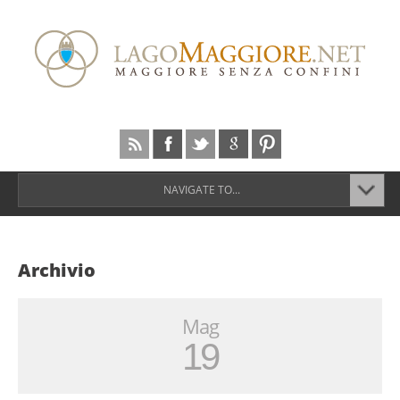
NAVIGATE TO...
Archivio
Mag
19