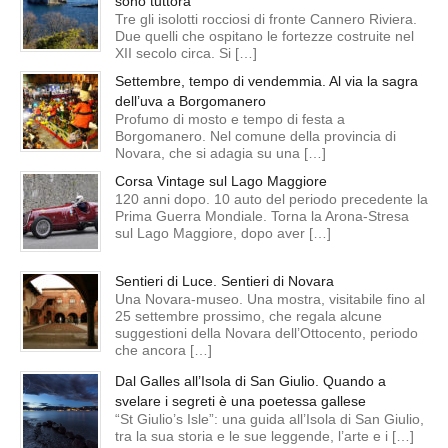
sono tuttora
Tre gli isolotti rocciosi di fronte Cannero Riviera.
Due quelli che ospitano le fortezze costruite nel
XII secolo circa. Si […]
Settembre, tempo di vendemmia. Al via la sagra
dell’uva a Borgomanero
Profumo di mosto e tempo di festa a
Borgomanero. Nel comune della provincia di
Novara, che si adagia su una […]
Corsa Vintage sul Lago Maggiore
120 anni dopo. 10 auto del periodo precedente la
Prima Guerra Mondiale. Torna la Arona-Stresa
sul Lago Maggiore, dopo aver […]
Sentieri di Luce. Sentieri di Novara
Una Novara-museo. Una mostra, visitabile fino al
25 settembre prossimo, che regala alcune
suggestioni della Novara dell’Ottocento, periodo
che ancora […]
Dal Galles all’Isola di San Giulio. Quando a
svelare i segreti è una poetessa gallese
“St Giulio’s Isle”: una guida all’Isola di San Giulio,
tra la sua storia e le sue leggende, l’arte e i […]