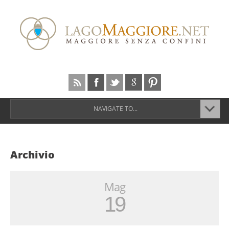
NAVIGATE TO...
Archivio
Mag
19