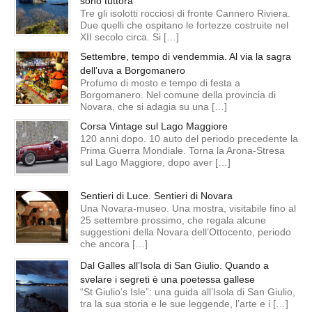
sono tuttora
Tre gli isolotti rocciosi di fronte Cannero Riviera.
Due quelli che ospitano le fortezze costruite nel
XII secolo circa. Si […]
Settembre, tempo di vendemmia. Al via la sagra
dell’uva a Borgomanero
Profumo di mosto e tempo di festa a
Borgomanero. Nel comune della provincia di
Novara, che si adagia su una […]
Corsa Vintage sul Lago Maggiore
120 anni dopo. 10 auto del periodo precedente la
Prima Guerra Mondiale. Torna la Arona-Stresa
sul Lago Maggiore, dopo aver […]
Sentieri di Luce. Sentieri di Novara
Una Novara-museo. Una mostra, visitabile fino al
25 settembre prossimo, che regala alcune
suggestioni della Novara dell’Ottocento, periodo
che ancora […]
Dal Galles all’Isola di San Giulio. Quando a
svelare i segreti è una poetessa gallese
“St Giulio’s Isle”: una guida all’Isola di San Giulio,
tra la sua storia e le sue leggende, l’arte e i […]