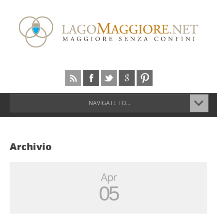
NAVIGATE TO...
Archivio
Apr
05