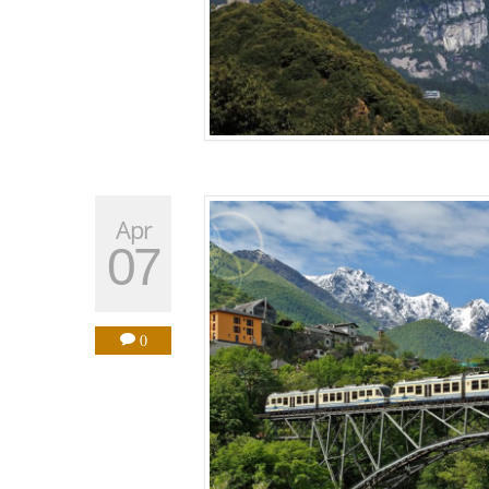
Apr
07
0