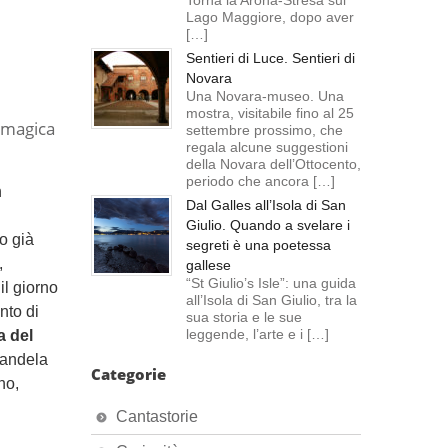
Torna la Arona-Stresa sul
Lago Maggiore, dopo aver
[…]
Sentieri di Luce. Sentieri di
Novara
Una Novara-museo. Una
mostra, visitabile fino al 25
a magica
settembre prossimo, che
regala alcune suggestioni
della Novara dell’Ottocento,
periodo che ancora […]
n
Dal Galles all’Isola di San
Giulio. Quando a svelare i
no già
segreti è una poetessa
,
gallese
“St Giulio’s Isle”: una guida
il giorno
all’Isola di San Giulio, tra la
nto di
sua storia e le sue
leggende, l’arte e i […]
a del
candela
Categorie
no,
Cantastorie