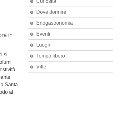
Curiosità
Dove dormire
Enogastronomia
Eventi
ore in
Luoghi
i si
Tempo libero
rofumi
Ville
stività.
sante,
a Santa
odo al