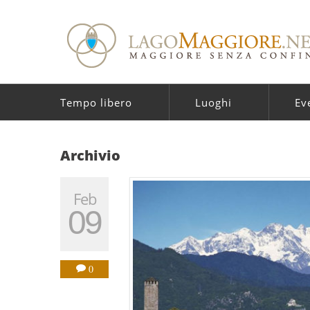
Tempo libero
Luoghi
Ev
Archivio
Feb
09
0