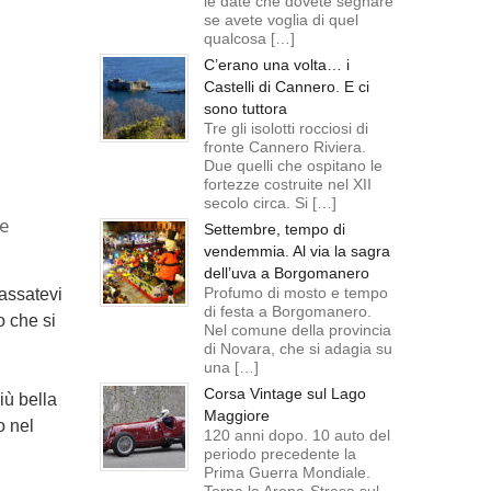
le date che dovete segnare
se avete voglia di quel
qualcosa […]
C’erano una volta… i
Castelli di Cannero. E ci
sono tuttora
Tre gli isolotti rocciosi di
fronte Cannero Riviera.
Due quelli che ospitano le
fortezze costruite nel XII
secolo circa. Si […]
 e
Settembre, tempo di
vendemmia. Al via la sagra
dell’uva a Borgomanero
Profumo di mosto e tempo
lassatevi
di festa a Borgomanero.
o che si
Nel comune della provincia
di Novara, che si adagia su
una […]
Corsa Vintage sul Lago
iù bella
Maggiore
o nel
120 anni dopo. 10 auto del
periodo precedente la
Prima Guerra Mondiale.