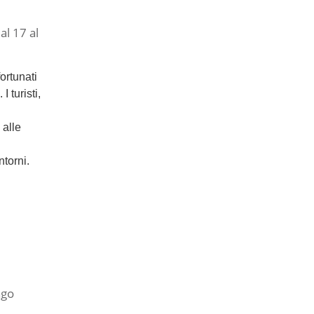
al 17 al
ortunati
. I turisti,
 alle
ntorni.
ago