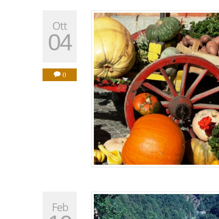
Ott
04
0
Feb