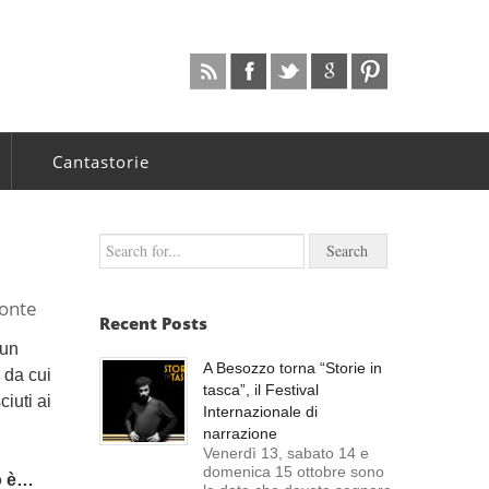
Cantastorie
monte
Recent Posts
 un
A Besozzo torna “Storie in
 da cui
tasca”, il Festival
iuti ai
Internazionale di
narrazione
Venerdì 13, sabato 14 e
domenica 15 ottobre sono
lo è…