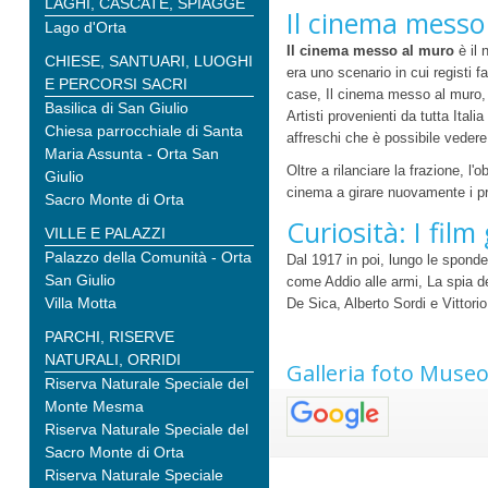
LAGHI, CASCATE, SPIAGGE
Il cinema messo
Lago d'Orta
Il cinema messo al muro
è il 
CHIESE, SANTUARI, LUOGHI
era uno scenario in cui registi fa
E PERCORSI SACRI
case, Il cinema messo al muro, s
Basilica di San Giulio
Artisti provenienti da tutta Ital
Chiesa parrocchiale di Santa
affreschi che è possibile vedere
Maria Assunta - Orta San
Oltre a rilanciare la frazione, l'
Giulio
cinema a girare nuovamente i pro
Sacro Monte di Orta
Curiosità: I film
VILLE E PALAZZI
Palazzo della Comunità - Orta
Dal 1917 in poi, lungo le sponde 
San Giulio
come Addio alle armi, La spia d
Villa Motta
De Sica, Alberto Sordi e Vittor
PARCHI, RISERVE
NATURALI, ORRIDI
Galleria foto Museo
Riserva Naturale Speciale del
Monte Mesma
Riserva Naturale Speciale del
Sacro Monte di Orta
Riserva Naturale Speciale