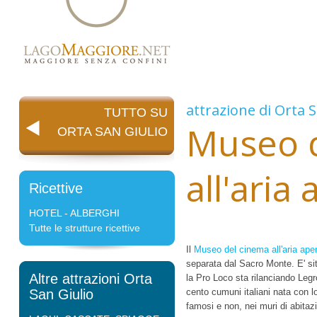
attrazione di
Orta S
TUTTO SU
Museo 
ORTA SAN GIULIO
all'aria
Ricettive
HOTEL - ALBERGHI
Tutte le strutture ricettive
Il
Museo del cinema all'aria ape
separata dal Sacro Monte. E' sit
Altre attrazioni Orta
la Pro Loco sta rilanciando Legro
San Giulio
cento cumuni italiani nata con lo
famosi e non, nei muri di abitazi