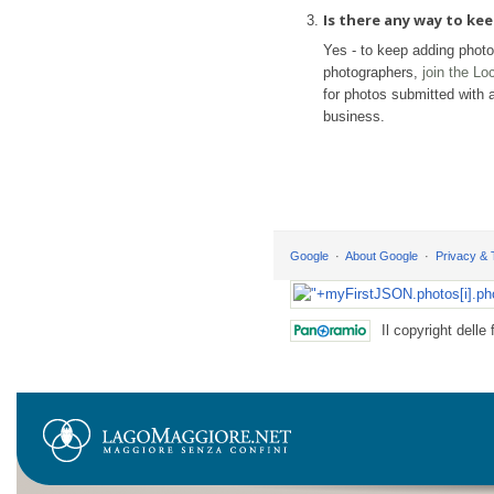
Is there any way to k
Yes - to keep adding phot
photographers,
join the L
for photos submitted with a
business.
Google
About Google
Privacy &
Il copyright delle 