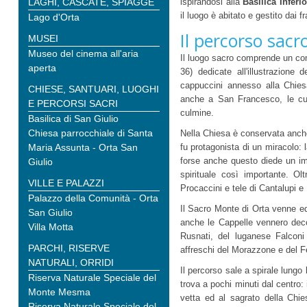
LAGHI, CASCATE, SPIAGGE
ispirandosi alla
Basilica Inferi
il luogo è abitato e gestito dai 
Lago d'Orta
Il percorso sacr
MUSEI
Museo del cinema all'aria
Il luogo sacro comprende un com
aperta
36) dedicate all'illustrazione
cappuccini annesso alla Chies
CHIESE, SANTUARI, LUOGHI
anche a San Francesco, le cui 
E PERCORSI SACRI
culmine.
Basilica di San Giulio
Chiesa parrocchiale di Santa
Nella Chiesa è conservata anche
Maria Assunta - Orta San
fu protagonista di un miracolo: 
forse anche questo diede un im
Giulio
spirituale così importante. O
VILLE E PALAZZI
Procaccini e tele di Cantalupi e
Palazzo della Comunità - Orta
Il Sacro Monte di Orta venne edi
San Giulio
anche le Cappelle vennero decora
Villa Motta
Rusnati, del luganese Falconi
PARCHI, RISERVE
affreschi del Morazzone e del Fe
NATURALI, ORRIDI
Il percorso sale a spirale lungo l
Riserva Naturale Speciale del
trova a pochi minuti dal centro: 
Monte Mesma
vetta ed al sagrato della Ch
Riserva Naturale Speciale del