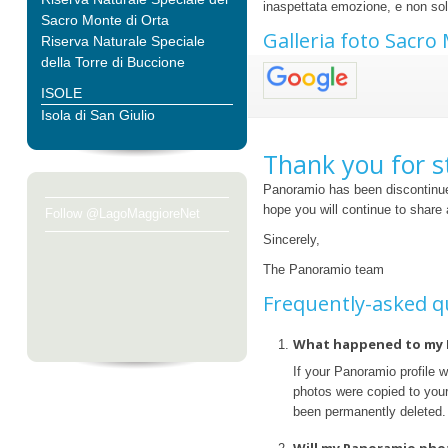
inaspettata emozione, e non solo 
Sacro Monte di Orta
Galleria foto Sacro
Riserva Naturale Speciale
della Torre di Buccione
ISOLE
Isola di San Giulio
Thank you for s
Panoramio has been discontinue
hope you will continue to share
Follow @LagoMaggioreNet
Sincerely,
The Panoramio team
Frequently-asked q
What happened to my 
If your Panoramio profile 
photos were copied to your 
been permanently deleted.