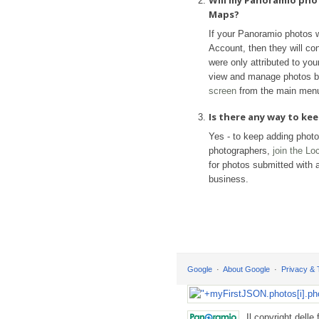
Will my Panoramio pho
Maps?
If your Panoramio photos 
Account, then they will con
were only attributed to yo
view and manage photos b
screen
from the main men
Is there any way to k
Yes - to keep adding phot
photographers,
join the L
for photos submitted with a
business.
Google
About Google
Privacy &
Il copyright delle 