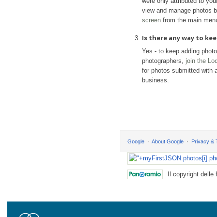
were only attributed to yo
view and manage photos b
screen
from the main men
Is there any way to k
Yes - to keep adding phot
photographers,
join the L
for photos submitted with a
business.
Google
About Google
Privacy &
Il copyright delle 