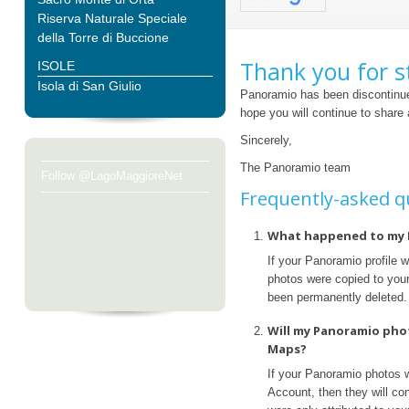
Riserva Naturale Speciale
della Torre di Buccione
Thank you for s
ISOLE
Isola di San Giulio
Panoramio has been discontinue
hope you will continue to share
Sincerely,
The Panoramio team
Follow @LagoMaggioreNet
Frequently-asked q
What happened to my 
If your Panoramio profile 
photos were copied to your 
been permanently deleted.
Will my Panoramio pho
Maps?
If your Panoramio photos 
Account, then they will con