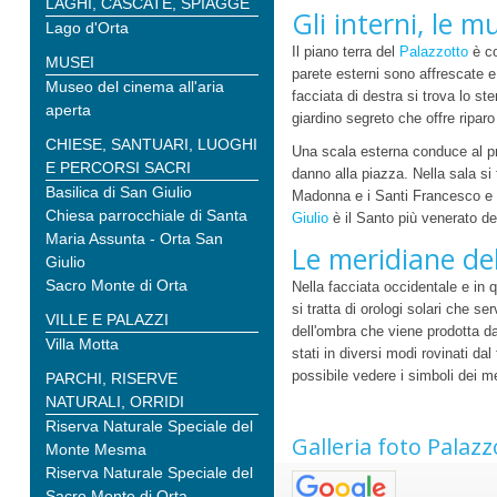
LAGHI, CASCATE, SPIAGGE
Gli interni, le m
Lago d'Orta
Il piano terra del
Palazzotto
è co
MUSEI
parete esterni sono affrescate e
Museo del cinema all'aria
facciata di destra si trova lo st
aperta
giardino segreto che offre riparo
CHIESE, SANTUARI, LUOGHI
Una scala esterna conduce al pr
E PERCORSI SACRI
danno alla piazza. Nella sala si
Basilica di San Giulio
Madonna e i Santi Francesco e 
Chiesa parrocchiale di Santa
Giulio
è il Santo più venerato de
Maria Assunta - Orta San
Le meridiane del
Giulio
Sacro Monte di Orta
Nella facciata occidentale e in 
si tratta di orologi solari che s
VILLE E PALAZZI
dell'ombra che viene prodotta d
Villa Motta
stati in diversi modi rovinati da
possibile vedere i simboli dei me
PARCHI, RISERVE
NATURALI, ORRIDI
Riserva Naturale Speciale del
Galleria foto Palaz
Monte Mesma
Riserva Naturale Speciale del
Sacro Monte di Orta