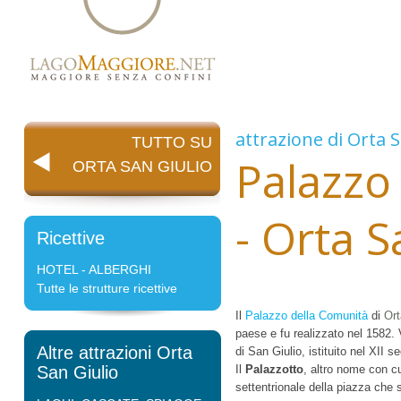
attrazione di
Orta S
TUTTO SU
Palazzo
ORTA SAN GIULIO
- Orta S
Ricettive
HOTEL - ALBERGHI
Tutte le strutture ricettive
Il
Palazzo della Comunità
di
Ort
paese e fu realizzato nel 1582. 
Altre attrazioni Orta
di San Giulio, istituito nel XII s
San Giulio
Il
Palazzotto
, altro nome con cu
settentrionale della piazza che s