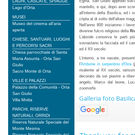
LAGHI, CASCATE, SPIAGGE
Egina. San Giulio approdò sull
mantello, e qui, dopo aver scon
Lago d'Orta
all'interno della Basilica, ed i 
MUSEI
cripta al di sotto dell'altare mag
Museo del cinema all'aria
Nell'anno 800 iniziarono i lav
aperta
divenne fulcro religioso della
Ri
L'abside conserva le parti più
CHIESE, SANTUARI, LUOGHI
sovrastano la facciata ed il cam
E PERCORSI SACRI
ed il XII secolo.
Chiesa parrocchiale di Santa
L'interno, a tre navate, presen
Maria Assunta - Orta San
l'
Ambone in serpentino d'Oira
(p
Giulio
risalente al XII secolo, rariss
Sacro Monte di Orta
decorato da sei piastre a rilie
VILLE E PALAZZI
angelo, Marco dal leone, Luca 
Palazzo della Comunità - Orta
zoomorfe.
San Giulio
Galleria foto Basilic
Villa Motta
PARCHI, RISERVE
NATURALI, ORRIDI
Riserva Naturale Speciale del
Monte Mesma
Riserva Naturale Speciale del