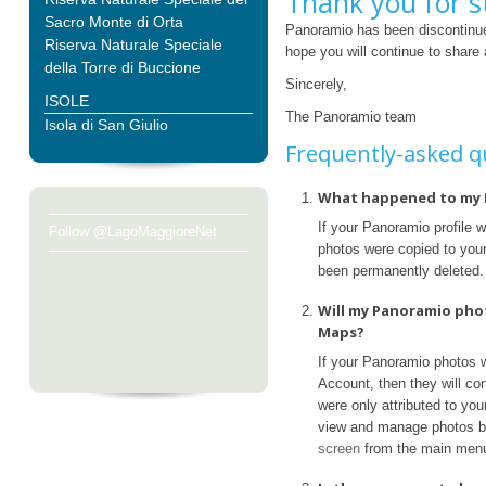
Thank you for s
Sacro Monte di Orta
Panoramio has been discontinue
Riserva Naturale Speciale
hope you will continue to share
della Torre di Buccione
Sincerely,
ISOLE
The Panoramio team
Isola di San Giulio
Frequently-asked q
What happened to my 
If your Panoramio profile 
Follow @LagoMaggioreNet
photos were copied to your 
been permanently deleted.
Will my Panoramio pho
Maps?
If your Panoramio photos 
Account, then they will con
were only attributed to yo
view and manage photos b
screen
from the main men