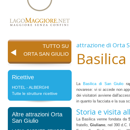
attrazione di
Orta S
TUTTO SU
Basilica
ORTA SAN GIULIO
Ricettive
La
Basilica di San Giulio
rap
HOTEL - ALBERGHI
novarese: vi si accede non appe
Tutte le strutture ricettive
dei visitatori avviene dall'access
in quanto la facciata e la sua 
Storia e visita a
Altre attrazioni Orta
La Basilica venne fondata da
San Giulio
fratello,
Giuliano
, nel 390 d.C.