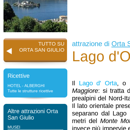
attrazione di
Orta 
TUTTO SU
ORTA SAN GIULIO
Lago d'O
Ricettive
Il
Lago d' Orta
, o
HOTEL - ALBERGHI
Maggiore
: si tratta
Tutte le strutture ricettive
prealpini del Nord-It
Il lato orientale pres
Altre attrazioni Orta
separano dal Lago 
San Giulio
metri del
Monte Mot
MUSEI
invece più impervie e