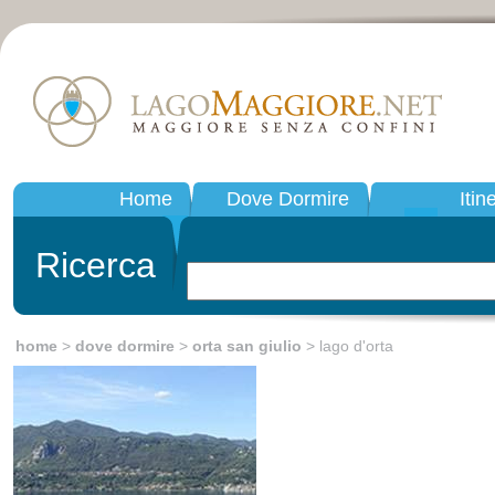
Home
Dove Dormire
Itin
Ricerca
home
>
dove dormire
>
orta san giulio
> lago d'orta