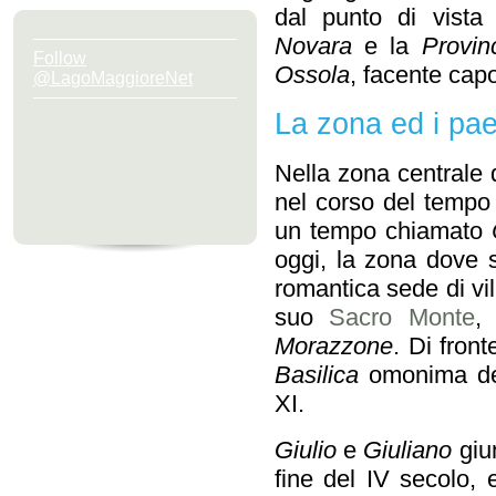
dal punto di vista
Novara
e la
Provin
Follow
Ossola
, facente cap
@LagoMaggioreNet
La zona ed i pae
Nella zona centrale d
nel corso del tempo
un tempo chiamato
oggi, la zona dove 
romantica sede di vil
suo
Sacro Monte
,
Morazzone
. Di fronte
Basilica
omonima del
XI.
Giulio
e
Giuliano
giun
fine del IV secolo, 