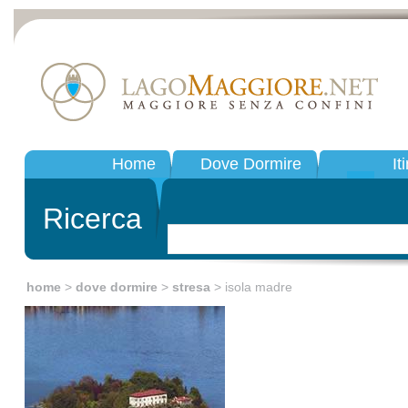
Home
Dove Dormire
It
Ricerca
home
>
dove dormire
>
stresa
> isola madre