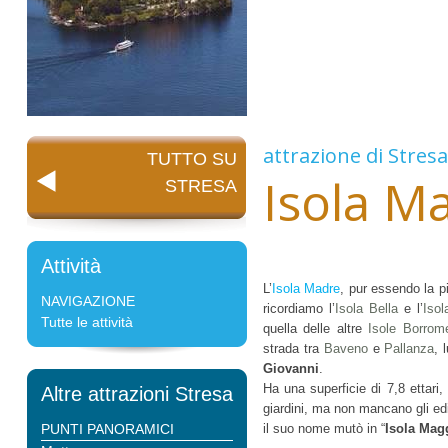
attrazione di
Stresa
TUTTO SU
Isola M
STRESA
Attività
L’
Isola Madre
, pur essendo la p
NAVIGAZIONE
ricordiamo l’
Isola Bella
e l’
Isol
Tutte le attività
quella delle altre
Isole Borrom
strada tra
Baveno
e
Pallanza
, 
Giovanni
.
Ha una superficie di 7,8 ettari
Altre attrazioni Stresa
giardini, ma non mancano gli ed
PUNTI PANORAMICI
il suo nome mutò in “
Isola Mag