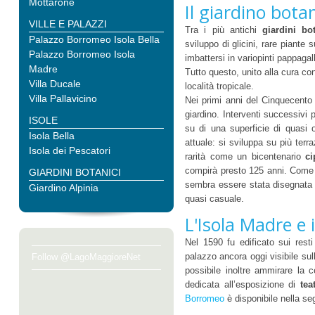
Mottarone
Il giardino bota
VILLE E PALAZZI
Tra i più antichi
giardini bot
Palazzo Borromeo Isola Bella
sviluppo di glicini, rare piante s
Palazzo Borromeo Isola
imbattersi in variopinti pappagal
Madre
Tutto questo, unito alla cura con
Villa Ducale
località tropicale.
Villa Pallavicino
Nei primi anni del Cinquecento 
giardino. Interventi successivi 
ISOLE
su di una superficie di quasi o
Isola Bella
attuale: si sviluppa su più terr
Isola dei Pescatori
rarità come un bicentenario
ci
compirà presto 125 anni. Come so
GIARDINI BOTANICI
sembra essere stata disegnata 
Giardino Alpinia
quasi casuale.
L'Isola Madre e 
Nel 1590 fu edificato sui resti
palazzo ancora oggi visibile sull’
Follow @LagoMaggioreNet
possibile inoltre ammirare la 
dedicata all’esposizione di
tea
Borromeo
è disponibile nella s