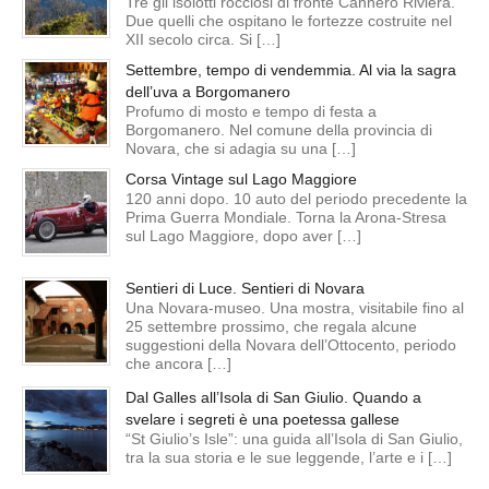
Tre gli isolotti rocciosi di fronte Cannero Riviera.
Due quelli che ospitano le fortezze costruite nel
XII secolo circa. Si […]
Settembre, tempo di vendemmia. Al via la sagra
dell’uva a Borgomanero
Profumo di mosto e tempo di festa a
Borgomanero. Nel comune della provincia di
Novara, che si adagia su una […]
Corsa Vintage sul Lago Maggiore
120 anni dopo. 10 auto del periodo precedente la
Prima Guerra Mondiale. Torna la Arona-Stresa
sul Lago Maggiore, dopo aver […]
Sentieri di Luce. Sentieri di Novara
Una Novara-museo. Una mostra, visitabile fino al
25 settembre prossimo, che regala alcune
suggestioni della Novara dell’Ottocento, periodo
che ancora […]
Dal Galles all’Isola di San Giulio. Quando a
svelare i segreti è una poetessa gallese
“St Giulio’s Isle”: una guida all’Isola di San Giulio,
tra la sua storia e le sue leggende, l’arte e i […]