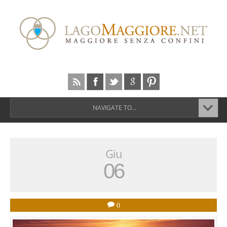
NAVIGATE TO...
Giu
06
0