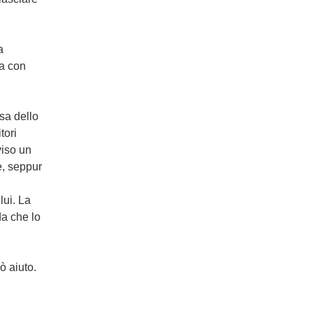
a
la con
sa dello
tori
viso un
e, seppur
lui. La
da che lo
ò aiuto.