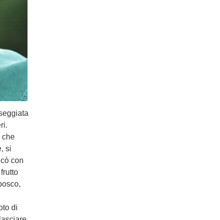
sseggiata
ri.
o che
, si
icò con
frutto
 bosco,
oto di
lasciare