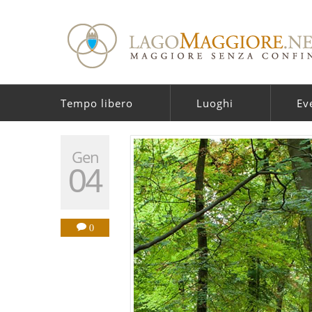
Tempo libero
Luoghi
Ev
Gen
04
0