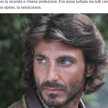
oro la vicenda e chiese protezione. Era assai turbata ma tutti c
suo sposo, la rassicurava.