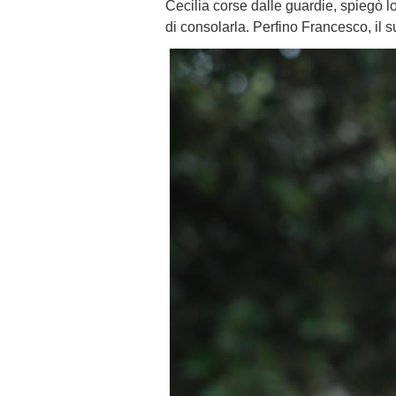
Cecilia corse dalle guardie, spiegò l
di consolarla. Perfino Francesco, il 