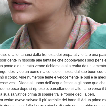
cise di allontanarsi dalla frenesia dei preparativi e fare una pa
, sorridente in risposta alle fantasie che popolavano i suoi pensie
n ponte e d’un tratto venne richiamata alla realtà da un lament
porgendosi vide un uomo malconcio e, mossa dal suo buon cuore
inò il corpo, vide numerose ferite e velocemente le pulì e le med
stesse vesti. Diede all’uomo dell’acqua fresca a gli portò qualche 
 L’uomo poco dopo si riprese e, barcollando, si allontanò verso il
 sua salvatrice prima di sparire tra le fronde degli alberi.
a verità: aveva salvato il più terribile dei banditi! Ad un primo m
inzione di aver fatto la cosa giusta, di certo non avrebbe potuto 