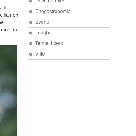
Dove dormire
a le
Enogastronomia
cilia non
Eventi
he
 come da
Luoghi
Tempo libero
Ville