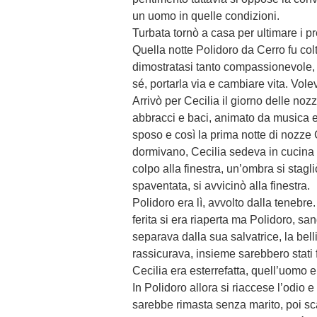
un uomo in quelle condizioni.
Turbata tornò a casa per ultimare i pr
Quella notte Polidoro da Cerro fu co
dimostratasi tanto compassionevole, 
sé, portarla via e cambiare vita. Voleva
Arrivò per Cecilia il giorno delle no
abbracci e baci, animato da musica e
sposo e così la prima notte di nozze C
dormivano, Cecilia sedeva in cucina a
colpo alla finestra, un’ombra si stagl
spaventata, si avvicinò alla finestra.
Polidoro era lì, avvolto dalla tenebre
ferita si era riaperta ma Polidoro, s
separava dalla sua salvatrice, la bell
rassicurava, insieme sarebbero stati f
Cecilia era esterrefatta, quell’uomo 
In Polidoro allora si riaccese l’odio 
sarebbe rimasta senza marito, poi s