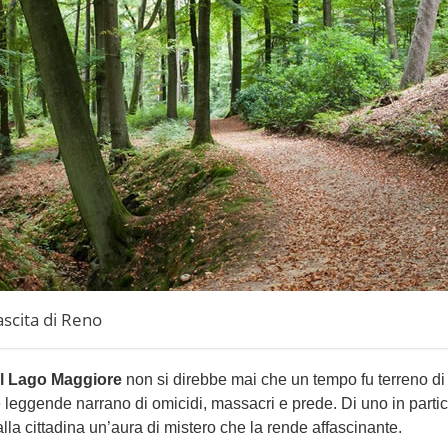
nascita di Reno
l Lago Maggiore
non si direbbe mai che un tempo fu terreno di
 leggende narrano di omicidi, massacri e prede. Di uno in partic
la cittadina un’aura di mistero che la rende affascinante.