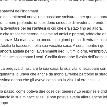
eparativi dell’indomani.
lto da sentimenti nuovi, una passione smisurata per quella donn
un amore profondo, un desiderio smodato di rivederla, prender
 diventare per lei l’antitesi di ciò che era stato fino ad allora.
zze che trascorse sereno insieme ad amici e parenti, addolcito da
 danze. Ma mancavano ancora otto giorni prima di entrare in ca
ecilia la trascorse nella sua vecchia casa. A sera, mentre i geni
ncora agitata per gli avvenimenti degli ultimi giorni. All’improv
iò minacciosa contro i vetri. Cecilia riconobbe il volto dell’uomo 
. La pregava di lasciare la sua casa, la sua vita, di scappare con 
anguinante, giurava che anche da morto avrebbe percorso la stra
issima donna che gli aveva cambiato la vita. Lui era ricco, la
elici.
era pazzo, come poteva dire cose del genere? Lo respinse e grid
e lanciò la sua minaccia: se lui non poteva averla allora anche lei
cappò.