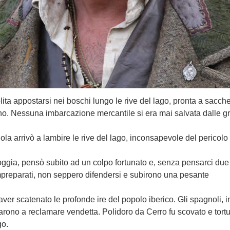
ita appostarsi nei boschi lungo le rive del lago, pronta a sacch
no. Nessuna imbarcazione mercantile si era mai salvata dalle gri
a arrivò a lambire le rive del lago, inconsapevole del pericolo 
ggia, pensò subito ad un colpo fortunato e, senza pensarci due v
impreparati, non seppero difendersi e subirono una pesante
er scatenato le profonde ire del popolo iberico. Gli spagnoli, inf
narono a reclamare vendetta. Polidoro da Cerro fu scovato e tortu
go.