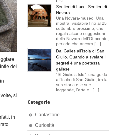
Sentieri di Luce. Sentieri di
Novara
Una Novara-museo. Una
mostra, visitabile fino al 25
settembre prossimo, che
regala alcune suggestioni
della Novara dell’Ottocento,
periodo che ancora […]
Dal Galles all’Isola di San
Giulio. Quando a svelare i
eggiare
segreti è una poetessa
nfie del
gallese
“St Giulio’s Isle”: una guida
all’Isola di San Giulio, tra la
in
sua storia e le sue
leggende, l’arte e i […]
olte, si
Categorie
Cantastorie
atti, in
rato,
Curiosità