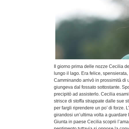
Il giorno prima delle nozze Cecilia de
lungo il lago. Era felice, spensierata
Camminando arrivò in prossimità di u
giungeva dal fossato sottostante. S
precipitò ad assisterlo. Cecilia esam
strisce di stoffa strappate dalle sue 
per fargli riprendere un po’ di forze.
girandosi un’ultima volta a guardare la
Giunta in paese Cecilia scoprii l’amar
pentimento tuttavia si oppose la conv