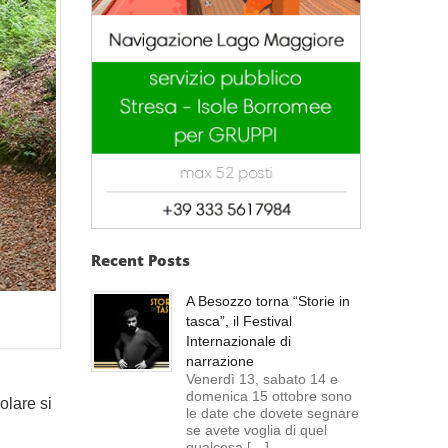
Recent Posts
A Besozzo torna “Storie in
tasca”, il Festival
Internazionale di
narrazione
Venerdì 13, sabato 14 e
domenica 15 ottobre sono
olare si
le date che dovete segnare
se avete voglia di quel
qualcosa […]