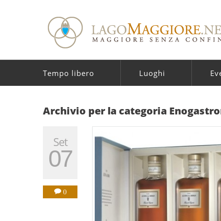
Tempo libero
Luoghi
Ev
Archivio per la categoria Enogastr
Set
07
0