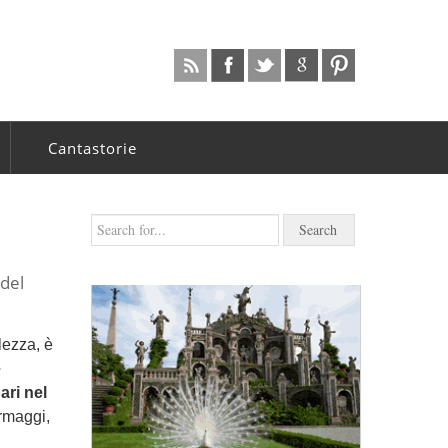
Cantastorie
 del
llezza, è
e
ari nel
ormaggi,