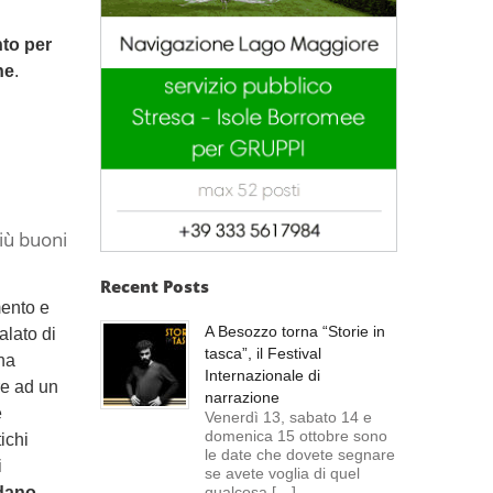
nto per
ne
.
iù buoni
Recent Posts
mento e
A Besozzo torna “Storie in
alato di
tasca”, il Festival
una
Internazionale di
re ad un
narrazione
e
Venerdì 13, sabato 14 e
domenica 15 ottobre sono
ichi
le date che dovete segnare
i
se avete voglia di quel
rdano
qualcosa […]