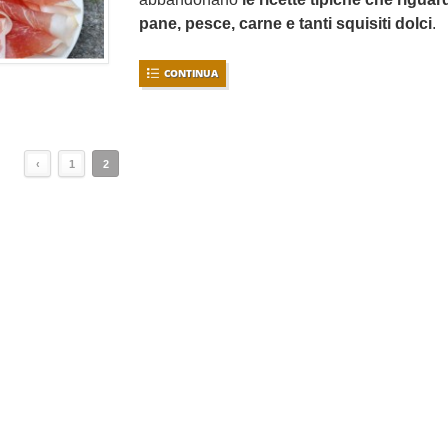
pane, pesce, carne e tanti squisiti dolci
.
CONTINUA
‹
1
2