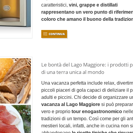
caratteristici,
vini, grappe e distillati
rappresentano un vero punto di riferime
coloro che amano il buono della tradizio
CONTINUA
Le bontà del Lago Maggiore: i prodotti p
di una terra unica al mondo
Una vacanza perfetta include relax, diverti
piccoli piaceri di gola capaci di deliziare il p
adulti e piccini. Chi decide di organizzare 
vacanza al Lago Maggiore
si può prepara
vero e proprio
tour enogastronomico
nell
tradizioni di un tempo. Così come per gli ant
mestieri locali, infatti, anche in cucina non s
abbandonano
le ricette tipiche che rigua