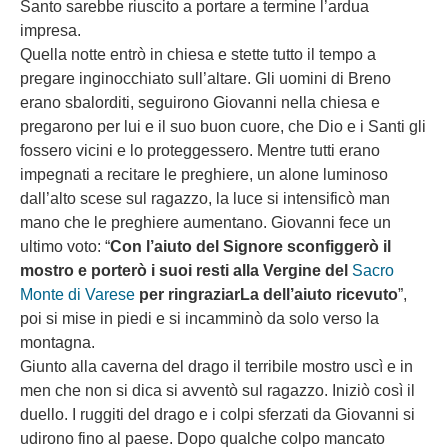
Santo sarebbe riuscito a portare a termine l’ardua
impresa.
Quella notte entrò in chiesa e stette tutto il tempo a
pregare inginocchiato sull’altare. Gli uomini di Breno
erano sbalorditi, seguirono Giovanni nella chiesa e
pregarono per lui e il suo buon cuore, che Dio e i Santi gli
fossero vicini e lo proteggessero. Mentre tutti erano
impegnati a recitare le preghiere, un alone luminoso
dall’alto scese sul ragazzo, la luce si intensificò man
mano che le preghiere aumentano. Giovanni fece un
ultimo voto: “
Con l’aiuto del Signore sconfiggerò il
mostro e porterò i suoi resti alla Vergine del
Sacro
Monte di Varese
per ringraziarLa dell’aiuto ricevuto
”,
poi si mise in piedi e si incamminò da solo verso la
montagna.
Giunto alla caverna del drago il terribile mostro uscì e in
men che non si dica si avventò sul ragazzo. Iniziò così il
duello. I ruggiti del drago e i colpi sferzati da Giovanni si
udirono fino al paese. Dopo qualche colpo mancato