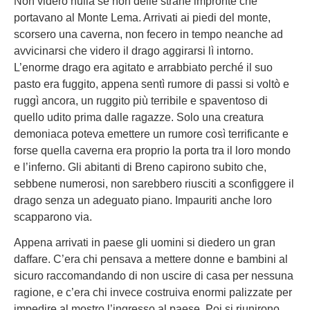
Non videro nulla se non delle strane impronte che
portavano al Monte Lema. Arrivati ai piedi del monte,
scorsero una caverna, non fecero in tempo neanche ad
avvicinarsi che videro il drago aggirarsi lì intorno.
L’enorme drago era agitato e arrabbiato perché il suo
pasto era fuggito, appena sentì rumore di passi si voltò e
ruggì ancora, un ruggito più terribile e spaventoso di
quello udito prima dalle ragazze. Solo una creatura
demoniaca poteva emettere un rumore così terrificante e
forse quella caverna era proprio la porta tra il loro mondo
e l’inferno. Gli abitanti di Breno capirono subito che,
sebbene numerosi, non sarebbero riusciti a sconfiggere il
drago senza un adeguato piano. Impauriti anche loro
scapparono via.
Appena arrivati in paese gli uomini si diedero un gran
daffare. C’era chi pensava a mettere donne e bambini al
sicuro raccomandando di non uscire di casa per nessuna
ragione, e c’era chi invece costruiva enormi palizzate per
impedire al mostro l’ingresso al paese. Poi si riunirono