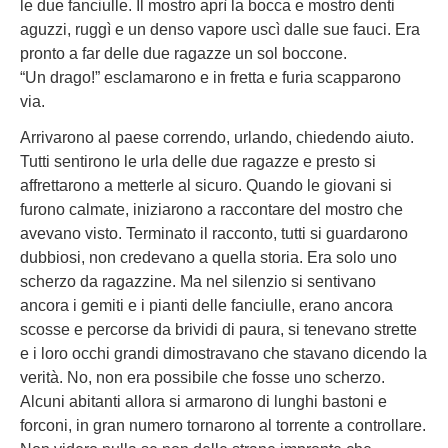
le due fanciulle. Il mostro aprì la bocca e mostro denti
aguzzi, ruggì e un denso vapore uscì dalle sue fauci. Era
pronto a far delle due ragazze un sol boccone.
“Un drago!” esclamarono e in fretta e furia scapparono
via.
Arrivarono al paese correndo, urlando, chiedendo aiuto.
Tutti sentirono le urla delle due ragazze e presto si
affrettarono a metterle al sicuro. Quando le giovani si
furono calmate, iniziarono a raccontare del mostro che
avevano visto. Terminato il racconto, tutti si guardarono
dubbiosi, non credevano a quella storia. Era solo uno
scherzo da ragazzine. Ma nel silenzio si sentivano
ancora i gemiti e i pianti delle fanciulle, erano ancora
scosse e percorse da brividi di paura, si tenevano strette
e i loro occhi grandi dimostravano che stavano dicendo la
verità. No, non era possibile che fosse uno scherzo.
Alcuni abitanti allora si armarono di lunghi bastoni e
forconi, in gran numero tornarono al torrente a controllare.