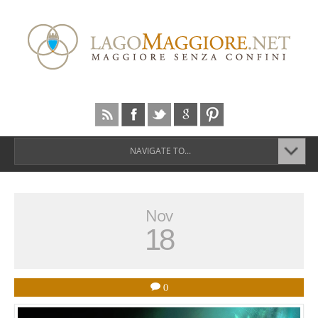
NAVIGATE TO...
Nov
18
0