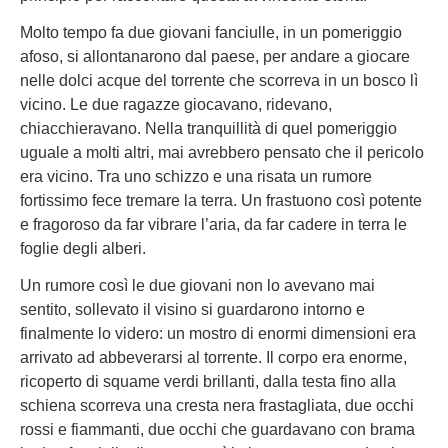
Molto tempo fa due giovani fanciulle, in un pomeriggio
afoso, si allontanarono dal paese, per andare a giocare
nelle dolci acque del torrente che scorreva in un bosco lì
vicino. Le due ragazze giocavano, ridevano,
chiacchieravano. Nella tranquillità di quel pomeriggio
uguale a molti altri, mai avrebbero pensato che il pericolo
era vicino. Tra uno schizzo e una risata un rumore
fortissimo fece tremare la terra. Un frastuono così potente
e fragoroso da far vibrare l’aria, da far cadere in terra le
foglie degli alberi.
Un rumore così le due giovani non lo avevano mai
sentito, sollevato il visino si guardarono intorno e
finalmente lo videro: un mostro di enormi dimensioni era
arrivato ad abbeverarsi al torrente. Il corpo era enorme,
ricoperto di squame verdi brillanti, dalla testa fino alla
schiena scorreva una cresta nera frastagliata, due occhi
rossi e fiammanti, due occhi che guardavano con brama