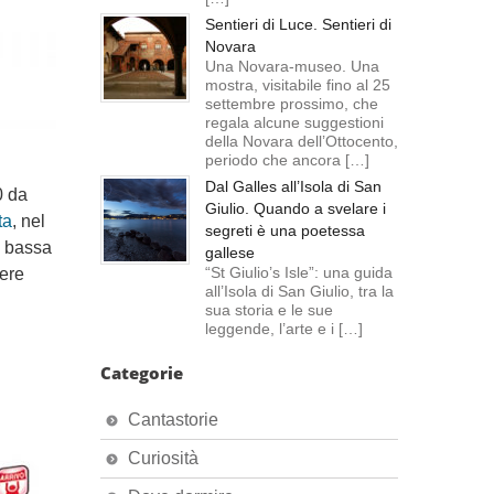
Sentieri di Luce. Sentieri di
Novara
Una Novara-museo. Una
mostra, visitabile fino al 25
settembre prossimo, che
regala alcune suggestioni
della Novara dell’Ottocento,
periodo che ancora […]
Dal Galles all’Isola di San
0 da
Giulio. Quando a svelare i
ta
, nel
segreti è una poetessa
n bassa
gallese
“St Giulio’s Isle”: una guida
iere
all’Isola di San Giulio, tra la
sua storia e le sue
leggende, l’arte e i […]
Categorie
Cantastorie
Curiosità