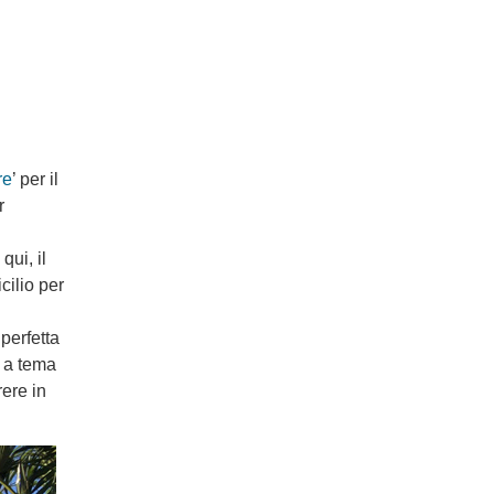
re
’ per il
r
qui, il
cilio per
perfetta
i a tema
rere in