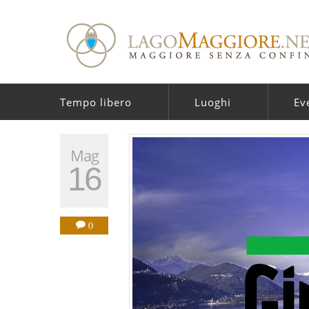
Tempo libero
Luoghi
Ev
Mag
16
0