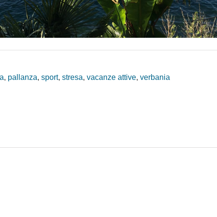
ta
,
pallanza
,
sport
,
stresa
,
vacanze attive
,
verbania