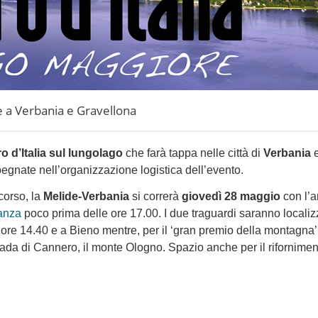
pe a Verbania e Gravellona
ro d’Italia sul lungolago
che farà tappa nelle città di
Verbania
pegnate nell’organizzazione logistica dell’evento.
corso, la
Melide-Verbania
si correrà
giovedì 28 maggio
con l’a
anza
poco prima delle ore 17.00. I due traguardi saranno localizz
 ore 14.40 e a Bieno mentre, per il ‘gran premio della montagna’ 
rada di Cannero, il monte Ologno. Spazio anche per il rifornime