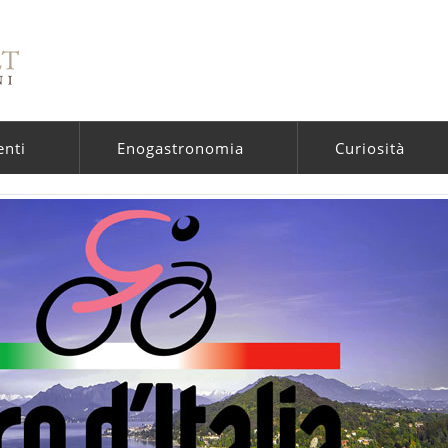
enti
Enogastronomia
Curiosità