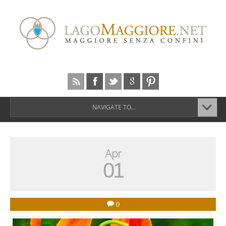
NAVIGATE TO...
Apr
01
0