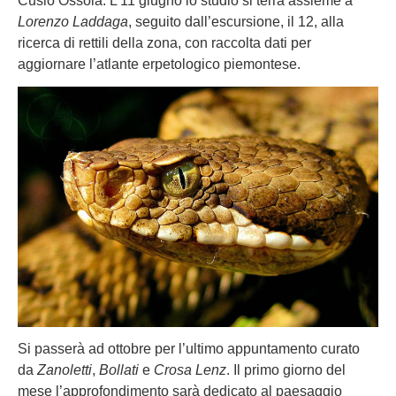
Cusio Ossola. L’11 giugno lo studio si terrà assieme a
Lorenzo Laddaga
, seguito dall’escursione, il 12, alla
ricerca di rettili della zona, con raccolta dati per
aggiornare l’atlante erpetologico piemontese.
Si passerà ad ottobre per l’ultimo appuntamento curato
da
Zanoletti
,
Bollati
e
Crosa Lenz
. Il primo giorno del
mese l’approfondimento sarà dedicato al paesaggio