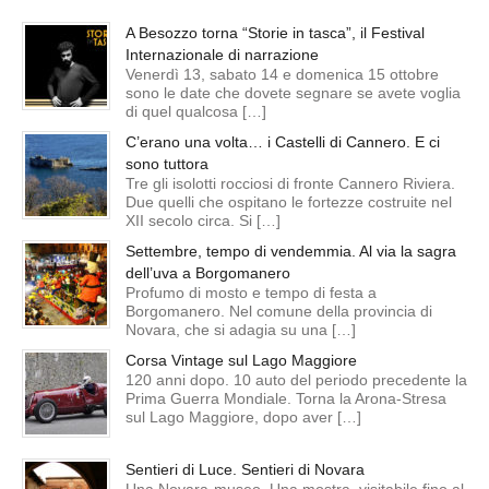
A Besozzo torna “Storie in tasca”, il Festival
Internazionale di narrazione
Venerdì 13, sabato 14 e domenica 15 ottobre
sono le date che dovete segnare se avete voglia
di quel qualcosa […]
C’erano una volta… i Castelli di Cannero. E ci
sono tuttora
Tre gli isolotti rocciosi di fronte Cannero Riviera.
Due quelli che ospitano le fortezze costruite nel
XII secolo circa. Si […]
Settembre, tempo di vendemmia. Al via la sagra
dell’uva a Borgomanero
Profumo di mosto e tempo di festa a
Borgomanero. Nel comune della provincia di
Novara, che si adagia su una […]
Corsa Vintage sul Lago Maggiore
120 anni dopo. 10 auto del periodo precedente la
Prima Guerra Mondiale. Torna la Arona-Stresa
sul Lago Maggiore, dopo aver […]
Sentieri di Luce. Sentieri di Novara
Una Novara-museo. Una mostra, visitabile fino al