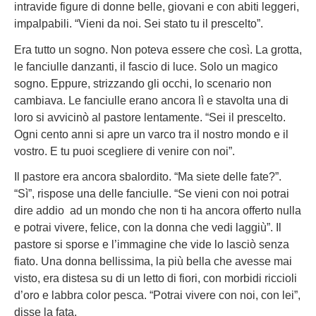
intravide figure di donne belle, giovani e con abiti leggeri,
impalpabili. “Vieni da noi. Sei stato tu il prescelto”.
Era tutto un sogno. Non poteva essere che così. La grotta,
le fanciulle danzanti, il fascio di luce. Solo un magico
sogno. Eppure, strizzando gli occhi, lo scenario non
cambiava. Le fanciulle erano ancora lì e stavolta una di
loro si avvicinò al pastore lentamente. “Sei il prescelto.
Ogni cento anni si apre un varco tra il nostro mondo e il
vostro. E tu puoi scegliere di venire con noi”.
Il pastore era ancora sbalordito. “Ma siete delle fate?”.
“Sì”, rispose una delle fanciulle. “Se vieni con noi potrai
dire addio ad un mondo che non ti ha ancora offerto nulla
e potrai vivere, felice, con la donna che vedi laggiù”. Il
pastore si sporse e l’immagine che vide lo lasciò senza
fiato. Una donna bellissima, la più bella che avesse mai
visto, era distesa su di un letto di fiori, con morbidi riccioli
d’oro e labbra color pesca. “Potrai vivere con noi, con lei”,
disse la fata.