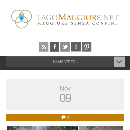
NAVIGATE TO...
Nov
09
0