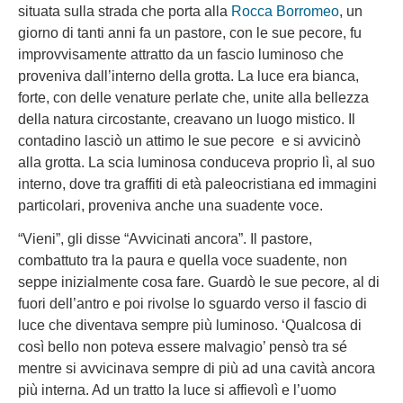
situata sulla strada che porta alla
Rocca Borromeo
, un
giorno di tanti anni fa un pastore, con le sue pecore, fu
improvvisamente attratto da un fascio luminoso che
proveniva dall’interno della grotta.
La luce era bianca,
forte, con delle venature perlate che, unite alla bellezza
della natura circostante, creavano un luogo mistico. Il
contadino lasciò un attimo le sue pecore e si avvicinò
alla grotta. La scia luminosa conduceva proprio lì, al suo
interno, dove tra graffiti di età paleocristiana ed immagini
particolari, proveniva anche una suadente voce.
“Vieni”, gli disse “Avvicinati ancora”. Il pastore,
combattuto tra la paura e quella voce suadente, non
seppe inizialmente cosa fare. Guardò le sue pecore, al di
fuori dell’antro e poi rivolse lo sguardo verso il fascio di
luce che diventava sempre più luminoso. ‘Qualcosa di
così bello non poteva essere malvagio’ pensò tra sé
mentre si avvicinava sempre di più ad una cavità ancora
più interna. Ad un tratto la luce si affievolì e l’uomo