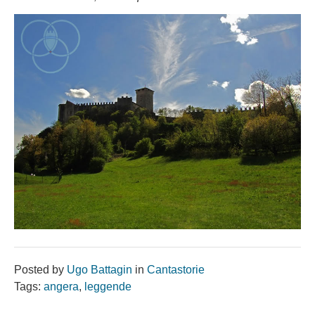
Posted by
Ugo Battagin
in
Cantastorie
Tags:
angera
,
leggende