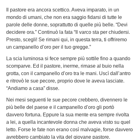
Il pastore era ancora scettico. Aveva imparato, in un
mondo di umani, che non era saggio fidarsi di tutte le
parole delle donne, soprattutto di quelle più belle. “Devi
decidere ora.” Continuò la fata “Il varco sta per chiudersi.
Presto, scegli! Se rimani qui, in questa terra, ti offriremo
un campanello d’oro per il tuo gregge.”
La scia luminosa si fece sempre più sottile fino a quando
scomparve. Ed il pastore, inerme, rimase al buio nella
grotta, con il campanello d’oro tra le mani. Uscì dall’antro
e ritrovò le sue pecore, proprio dove le aveva lasciate.
“Andiamo a casa” disse.
Nei mesi seguenti le sue pecore crebbero, divennero le
più belle del paese e il campanello d’oro gli portò
davvero fortuna. Eppure la sua mente era sempre rivolta
a lei, a quella incantevole donna che aveva visto su quel
letto. Forse le fate non erano così malvagie, forse davvero
avrebbero cambiato la vita del giovane pastore.