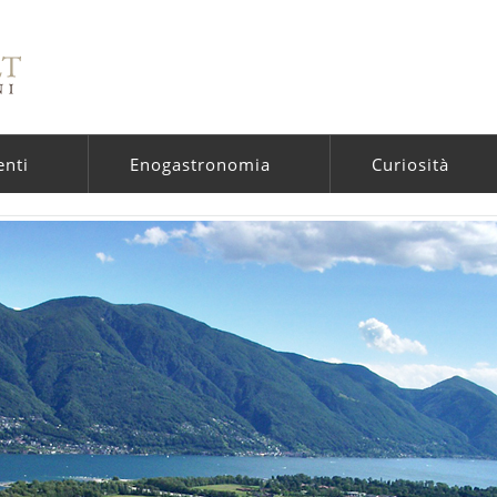
enti
Enogastronomia
Curiosità