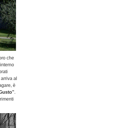
oro che
interno
rati
arriva al
agare, è
 Gusto
”
.
erimenti