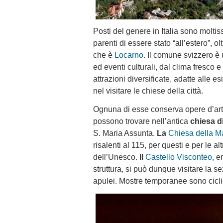
Posti del genere in Italia sono moltis
parenti di essere stato “all’estero”, 
che è
Locarno
. Il comune svizzero è 
ed eventi culturali, dal clima fresco
attrazioni diversificate, adatte alle es
nel visitare le chiese della città.
Ognuna di esse conserva opere d’arte 
possono trovare nell’antica
chiesa d
S. Maria Assunta.
La
Chiesa della 
risalenti al 115, per questi e per le a
dell’Unesco.
Il
Castello Visconteo
, e
struttura, si può dunque visitare la s
apulei. Mostre temporanee sono ciclic