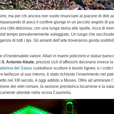
simi, ma per chi ancora non vuole rinunciare al piacere di dire a
oltrepassando di poco il confine giunge in un piccolo angolo di p
una città deliziosa, con una lunga storia alle spalle, ricca di m
 e dal tempo prevalentemente soleggiato. Un luogo che racchiude
igenze di tutti i tipi. Gli amanti dell’arte troveranno giusta soddi
d’inestimabile valore. Altari in marmi policromi e statue baroc
i S. Antonio Abate
, preziosi cicli d’affreschi decorano invece l
Madonna del Sasso
custodisce sculture e tavole lignee, e i codici
ltre bellezze al suo interno, è stato richiesto l’inserimento nel pa
retto nel XIII secolo, è oggi adibito a Museo. Oltre ad ammirare l
ezione dei vetri romani, la sezione preistorica locarnese e la sala
amente allestite nella vicina Casorella.