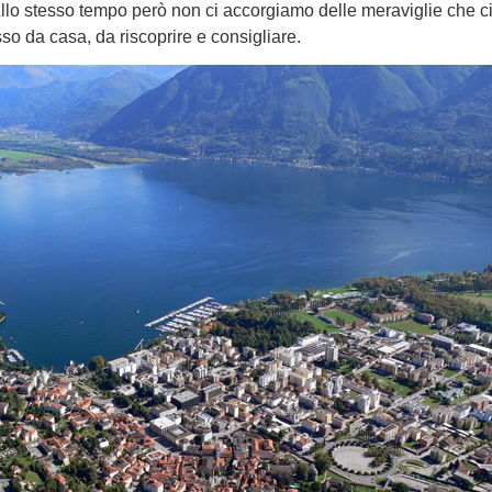
llo stesso tempo però non ci accorgiamo delle meraviglie che c
so da casa, da riscoprire e consigliare.