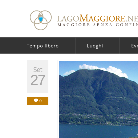
Tempo libero
Luoghi
Ev
Set
27
0