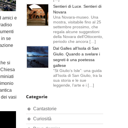
Sentieri di Luce. Sentieri di
Novara
Una Novara-museo. Una
d amici e
mostra, visitabile fino al 25
aradiso
settembre prossimo, che
onumenti
regala alcune suggestioni
della Novara dell’Ottocento,
 in se
periodo che ancora […]
sfazione
Dal Galles all’Isola di San
Giulio. Quando a svelare i
segreti è una poetessa
che si
gallese
a Chiesa
“St Giulio’s Isle”: una guida
all’Isola di San Giulio, tra la
 miniati
sua storia e le sue
trimonio
leggende, l’arte e i […]
’antica
Categorie
 dei vasi
Cantastorie
Curiosità