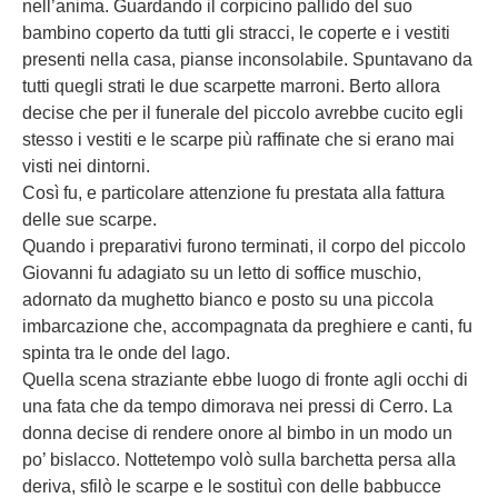
nell’anima. Guardando il corpicino pallido del suo
bambino coperto da tutti gli stracci, le coperte e i vestiti
presenti nella casa, pianse inconsolabile. Spuntavano da
tutti quegli strati le due scarpette marroni. Berto allora
decise che per il funerale del piccolo avrebbe cucito egli
stesso i vestiti e le scarpe più raffinate che si erano mai
visti nei dintorni.
Così fu, e particolare attenzione fu prestata alla fattura
delle sue scarpe.
Quando i preparativi furono terminati, il corpo del piccolo
Giovanni fu adagiato su un letto di soffice muschio,
adornato da mughetto bianco e posto su una piccola
imbarcazione che, accompagnata da preghiere e canti, fu
spinta tra le onde del lago.
Quella scena straziante ebbe luogo di fronte agli occhi di
una fata che da tempo dimorava nei pressi di Cerro. La
donna decise di rendere onore al bimbo in un modo un
po’ bislacco. Nottetempo volò sulla barchetta persa alla
deriva, sfilò le scarpe e le sostituì con delle babbucce