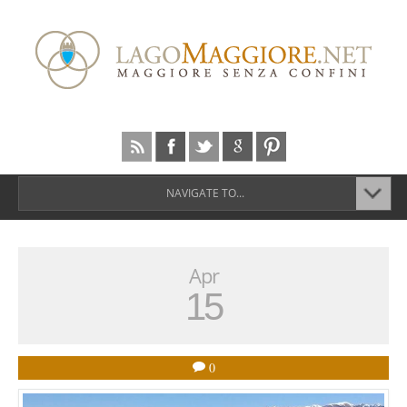
NAVIGATE TO...
Apr
15
0