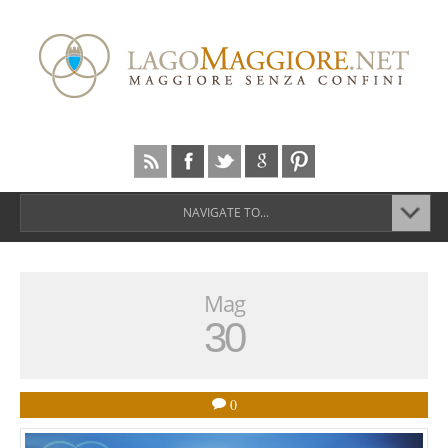
NAVIGATE TO...
Mag
30
0