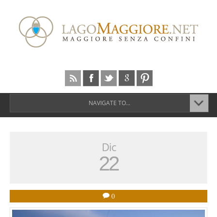
NAVIGATE TO...
Dic
22
0