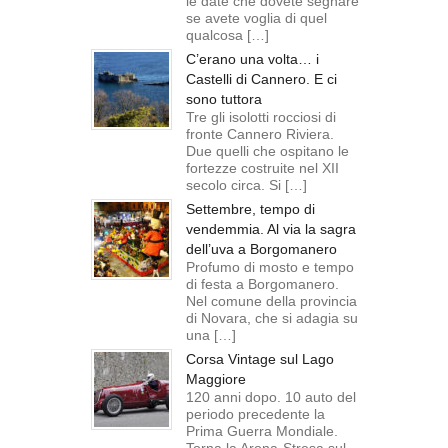
le date che dovete segnare
se avete voglia di quel
qualcosa […]
C’erano una volta… i
Castelli di Cannero. E ci
sono tuttora
Tre gli isolotti rocciosi di
fronte Cannero Riviera.
Due quelli che ospitano le
fortezze costruite nel XII
secolo circa. Si […]
Settembre, tempo di
vendemmia. Al via la sagra
dell’uva a Borgomanero
Profumo di mosto e tempo
di festa a Borgomanero.
Nel comune della provincia
di Novara, che si adagia su
una […]
Corsa Vintage sul Lago
Maggiore
120 anni dopo. 10 auto del
periodo precedente la
Prima Guerra Mondiale.