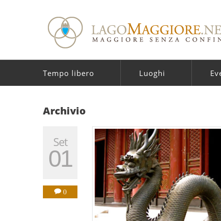
Tempo libero
Luoghi
Ev
Archivio
Set
01
0